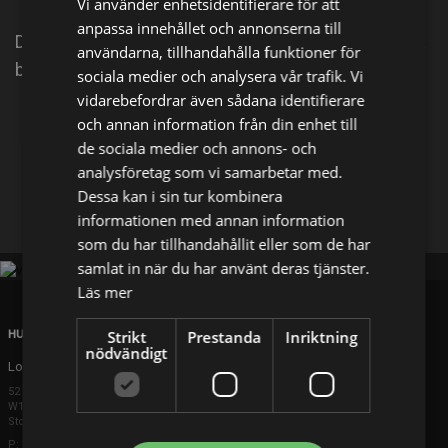
Vi använder enhetsidentifierare för att
anpassa innehållet och annonserna till
De är unga, de är modiga, de är starka! Musketörerna
användarna, tillhandahålla funktioner för
beskyddar kungariket från skumma planer!
sociala medier och analysera vår trafik. Vi
vidarebefordrar även sådana identifierare
och annan information från din enhet till
Dela på
de sociala medier och annons- och
analysföretag som vi samarbetar med.
Facebook
X
E-postadress
Dessa kan i sin tur kombinera
informationen med annan information
som du har tillhandahållit eller som de har
samlat in när du har använt deras tjänster.
Läs mer
Strikt
Prestanda
Inriktning
HUVUDKONTOR
nödvändigt
London
52 Brook Street
W1K 5DS London
Storbritannien
P: +44 203 608 8181