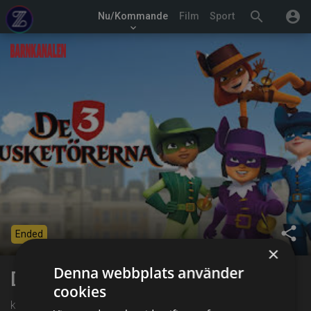
search
account_circle
Nu/Kommande
Film
Sport
keyboard_arrow_down
share
Ended
×
Denna webbplats använder
De tre musketörerna
cookies
kl. 13:45 på Barnkanalen