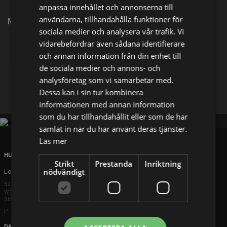
anpassa innehållet och annonserna till
användarna, tillhandahålla funktioner för
Möt Bluey, Bingo och alla andra kära karaktärer igen!
sociala medier och analysera vår trafik. Vi
vidarebefordrar även sådana identifierare
Dela på
och annan information från din enhet till
de sociala medier och annons- och
analysföretag som vi samarbetar med.
Facebook
X
E-postadress
Dessa kan i sin tur kombinera
informationen med annan information
som du har tillhandahållit eller som de har
samlat in när du har använt deras tjänster.
Läs mer
HUVUDKONTOR
Strikt
Prestanda
Inriktning
nödvändigt
London
52 Brook Street
W1K 5DS London
Storbritannien
P: +44 203 608 8181
DANMARK