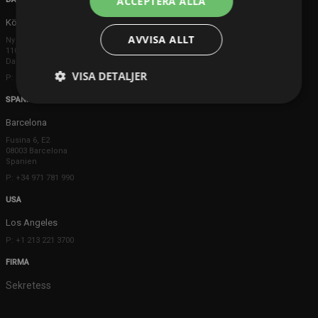
ACCEPTERA ALLA
Köpenhamn
AVVISA ALLT
Ny Østergade 20
1101 København K
Danmark
VISA DETALJER
P: +45 3698 8480
SPANIEN
Barcelona
Fusina 6, E2
08003 Barcelona
Spanien
P: +34 971 781 990
USA
Los Angeles
P: +1 213 221 3700
FIRMA
Sekretess