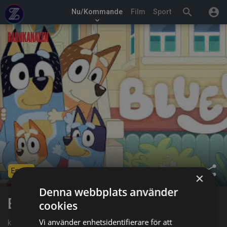
search
account_circle
Nu/Kommande
Film
Sport
keyboard_arrow_down
share
Ended
×
Denna webbplats använder
Bluey kortfilmer
cookies
Vi använder enhetsidentifierare för att
kl. 04:55 på Barnkanalen