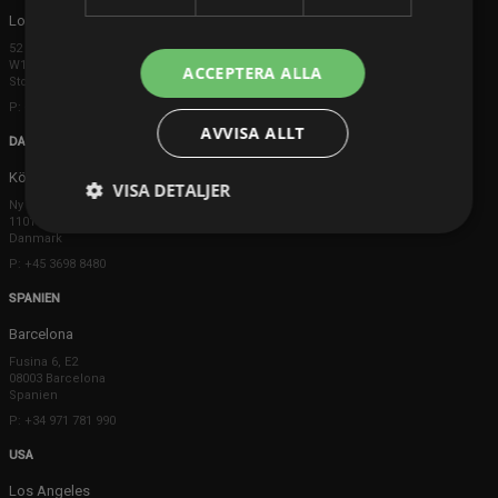
London
52 Brook Street
W1K 5DS London
ACCEPTERA ALLA
Storbritannien
P: +44 203 608 8181
AVVISA ALLT
DANMARK
Köpenhamn
VISA DETALJER
Ny Østergade 20
1101 København K
Danmark
P: +45 3698 8480
SPANIEN
Barcelona
Fusina 6, E2
08003 Barcelona
Spanien
P: +34 971 781 990
USA
Los Angeles