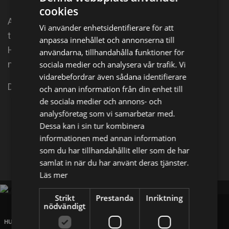
cookies
AI och desinformation. Nora undersöker hur AI-
Vi använder enhetsidentifierare för att
teknik kan användas för att skapa falsk information.
anpassa innehållet och annonserna till
Hur lätt är det att luras med hjälp av AI? Och hur vet
användarna, tillhandahålla funktioner för
man egentligen om en bild är äkta eller inte?
sociala medier och analysera vår trafik. Vi
vidarebefordrar även sådana identifierare
Del 5 av 6. UR.
och annan information från din enhet till
de sociala medier och annons- och
analysföretag som vi samarbetar med.
Dela på
Dessa kan i sin tur kombinera
informationen med annan information
Facebook
som du har tillhandahållit eller som de har
X
E-postadress
samlat in när du har använt deras tjänster.
Läs mer
Strikt
Prestanda
Inriktning
nödvändigt
HUVUDKONTOR