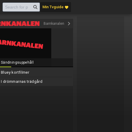
Min Tvguide
favorite
keyboard_arrow_right
Barnkanalen
Sändningsuppehåll
Bluey kortfilmer
I drömmarnas trädgård