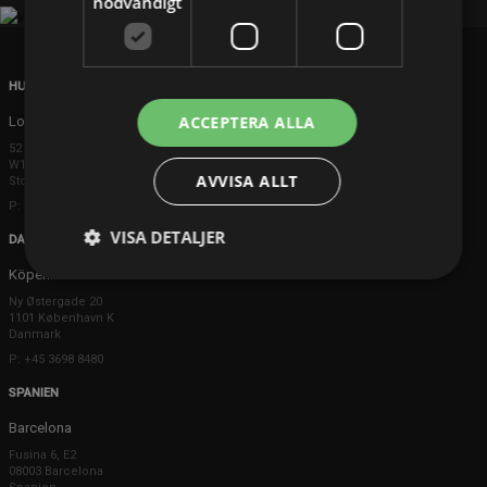
nödvändigt
HUVUDKONTOR
ACCEPTERA ALLA
London
52 Brook Street
W1K 5DS London
AVVISA ALLT
Storbritannien
P: +44 203 608 8181
VISA DETALJER
DANMARK
Köpenhamn
Ny Østergade 20
1101 København K
Danmark
P: +45 3698 8480
SPANIEN
Barcelona
Fusina 6, E2
08003 Barcelona