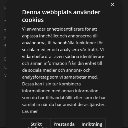
×
kl. 15:10 på Barnkanalen
Denna webbplats använder
cookies
"Soptippen" har flyttat in i nya lokaler och May-Li har
Vi använder enhetsidentifierare för att
tagit över efter Gina. Hon utmanar Mike i hur ett
anpassa innehållet och annonserna till
barnhem ska skötas och när Bailey flyttar in får de
användarna, tillhandahålla funktioner för
fullt upp.
sociala medier och analysera vår trafik. Vi
vidarebefordrar även sådana identifierare
Det är tryggt på Soptippen men när föräldrar dyker
och annan information från din enhet till
upp och känslorna tar över blir det svårt att göra rätt
de sociala medier och annons- och
val. Säsong 2.
analysföretag som vi samarbetar med.
Dessa kan i sin tur kombinera
informationen med annan information
Dela på
som du har tillhandahållit eller som de har
samlat in när du har använt deras tjänster.
Facebook
X
E-postadress
Läs mer
Strikt
Prestanda
Inriktning