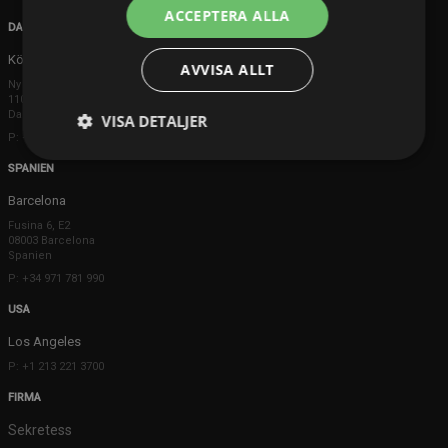
ACCEPTERA ALLA
DANMARK
Köpenhamn
AVVISA ALLT
Ny Østergade 20
1101 København K
Danmark
VISA DETALJER
P: +45 3698 8480
SPANIEN
Barcelona
Fusina 6, E2
08003 Barcelona
Spanien
P: +34 971 781 990
USA
Los Angeles
P: +1 213 221 3700
FIRMA
Sekretess