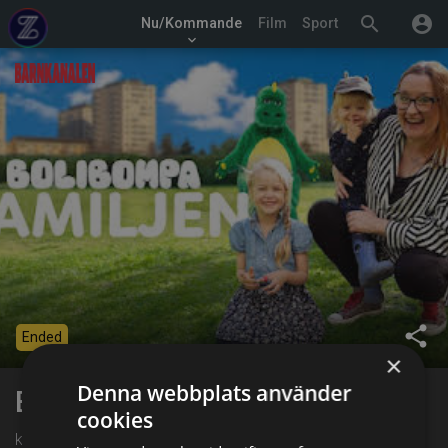
search
account_circle
Nu/Kommande
Film
Sport
keyboard_arrow_down
share
Ended
×
Denna webbplats använder
Bolibompafamiljen
cookies
kl. 04:40 på Barnkanalen