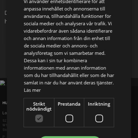
Vi använder enhetsidentifierare för att
anpassa innehållet och annonserna till
Dags för en rejäl loppisrunda, men kommer dom
användarna, tillhandahålla funktioner för
hitta allt dom letar efter?
sociala medier och analysera vår trafik. Vi
vidarebefordrar även sådana identifierare
och annan information från din enhet till
Dela på
de sociala medier och annons- och
analysföretag som vi samarbetar med.
Facebook
X
E-postadress
Dessa kan i sin tur kombinera
informationen med annan information
som du har tillhandahållit eller som de har
samlat in när du har använt deras tjänster.
Läs mer
Strikt
Prestanda
Inriktning
HUVUDKONTOR
nödvändigt
London
52 Brook Street
W1K 5DS London
Storbritannien
P: +44 203 608 8181