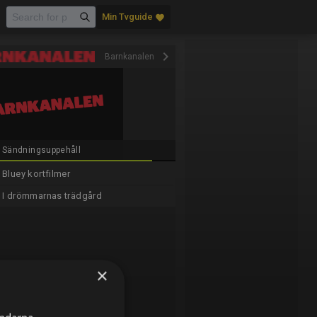
Min Tvguide
favorite
keyboard_arrow_right
Barnkanalen
Sändningsuppehåll
Bluey kortfilmer
I drömmarnas trädgård
×