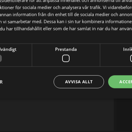
sidentifierare för att anpassa innehållet och annonserna till anv
nktioner för sociala medier och analysera vår trafik. Vi vidarebef
 annan information från din enhet till de sociala medier och anno
atch med Lynx.
m vi samarbetar med. Dessa kan i sin tur kombinera informatio
u har tillhandahållit eller som de har samlat in när du har använt
X
E-postadress
dvändigt
Prestanda
Inri
ER
AVVISA ALLT
ACCE