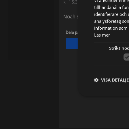
Vi använder enhet
kl. 15:35 på Barnkanalen
tillhandahålla fu
identifierare och
Noah ska spela sin första m
analysföretag so
information som d
Dela på
Läs mer
Facebook
Strikt nö
VISA DETALJ