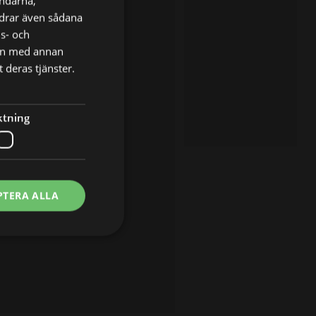
ändarna,
ordrar även sådana
ns- och
nen med annan
 deras tjänster.
ktning
PTERA ALLA