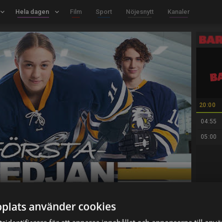
board_arrow_down
Hela dagen
keyboard_arrow_down
Film
Sport
Nöjesnytt
Kanaler
20:00
04:55
05:00
plats använder cookies