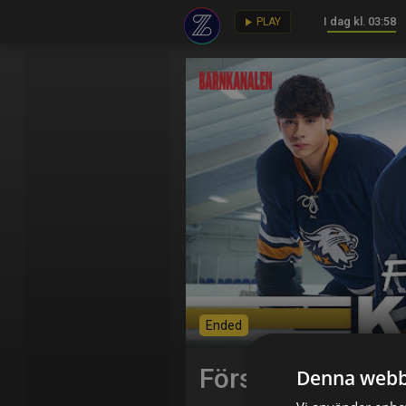
I dag kl. 03:58
key
play_arrow
PLAY
Ended
Förstakedjan
Denna webb