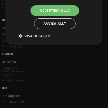
W1K 5DS London
Storbritannien
ACCEPTERA ALLA
P: +44 203 608 8181
DANMARK
AVVISA ALLT
Köpenhamn
Ny Østergade 20
VISA DETALJER
1101 København K
Danmark
P: +45 3698 8480
SPANIEN
Barcelona
Fusina 6, E2
08003 Barcelona
Spanien
P: +34 971 781 990
USA
Los Angeles
P: +1 213 221 3700