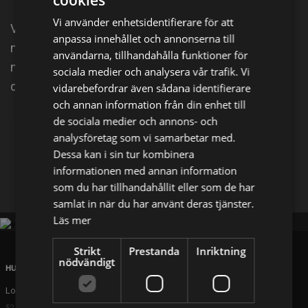
cookies
Vi använder enhetsidentifierare för att
Varhelst skurkar försöker stjäla åt sig ett djur
anpassa innehållet och annonserna till
någonstans i världen finns våra fyra superhjältar
användarna, tillhandahålla funktioner för
med högteknologiska hjälpredor där för att rädda
sociala medier och analysera vår trafik. Vi
dem!
vidarebefordrar även sådana identifierare
och annan information från din enhet till
de sociala medier och annons- och
Dela på
analysföretag som vi samarbetar med.
Dessa kan i sin tur kombinera
informationen med annan information
Facebook
X
E-postadress
som du har tillhandahållit eller som de har
samlat in när du har använt deras tjänster.
Läs mer
Strikt
Prestanda
Inriktning
nödvändigt
HUVUDKONTOR
London
52 Brook Street