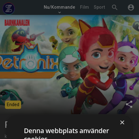
search
account_circle
Nu/Kommande
Film
Sport
keyboard_arrow_down
share
Ended
×
Petronix
Denna webbplats använder
kl. 13:15 på Barnkanalen