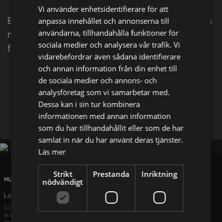
Vi använder enhetsidentifierare för att
Bluey och hennes syster Bingo är fulla av energi och
anpassa innehållet och annonserna till
användarna, tillhandahålla funktioner för
nyfikenhet. De älskar att leka och att få med sig sina
sociala medier och analysera vår trafik. Vi
föräldrar i lekarna, helst pappa.
vidarebefordrar även sådana identifierare
och annan information från din enhet till
Dela på
de sociala medier och annons- och
analysföretag som vi samarbetar med.
Dessa kan i sin tur kombinera
Facebook
X
E-postadress
informationen med annan information
som du har tillhandahållit eller som de har
samlat in när du har använt deras tjänster.
Läs mer
Strikt
Prestanda
Inriktning
HUVUDKONTOR
nödvändigt
London
52 Brook Street
W1K 5DS London