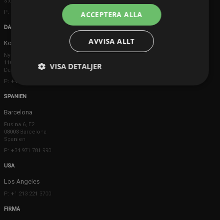
Storbritannien
P: +44 203 608 8181
ACCEPTERA ALLA
DANMARK
AVVISA ALLT
Köpenhamn
Ny Østergade 20
1101 København K
VISA DETALJER
Danmark
P: +45 3698 8480
SPANIEN
Barcelona
Fusina 6, E2
08003 Barcelona
Spanien
P: +34 971 781 990
USA
Los Angeles
P: +1 213 221 3700
FIRMA