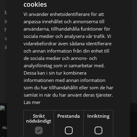
cookies
Maya är inte som alla andra bin - hon bor nämligen
Vi använder enhetsidentifierare för att
inte i en kupa. Ängen är hennes hem och platsen där
anpassa innehållet och annonserna till
användarna, tillhandahålla funktioner för
hon upplever alla sina äventyr med sina ovanliga
sociala medier och analysera vår trafik. Vi
vänner - och sin bästis Villy, som trots att han också
vidarebefordrar även sådana identifierare
är ett bi egentligen är en riktig latmask.
och annan information från din enhet till
de sociala medier och annons- och
Dela på
analysföretag som vi samarbetar med.
Dessa kan i sin tur kombinera
informationen med annan information
Facebook
X
E-postadress
som du har tillhandahållit eller som de har
samlat in när du har använt deras tjänster.
Läs mer
Strikt
Prestanda
Inriktning
nödvändigt
HUVUDKONTOR