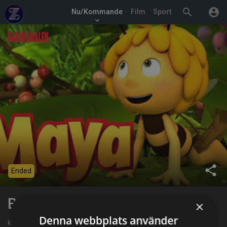
search
account_circle
Nu/Kommande
Film
Sport
keyboard_arrow_down
share
Ended
Biet Maya
×
Denna webbplats använder
kl. 09:30 på Barnkanalen