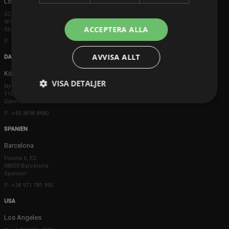
London
52 Brook Street
W1K 5DS London
ACCEPTERA ALLA
Storbritannien
P: +44 203 608 8181
AVVISA ALLT
DANMARK
Köpenhamn
VISA DETALJER
Ny Østergade 20
1101 København K
Danmark
P: +45 3698 8480
SPANIEN
Barcelona
Fusina 6, E2
08003 Barcelona
Spanien
P: +34 971 781 990
USA
Los Angeles