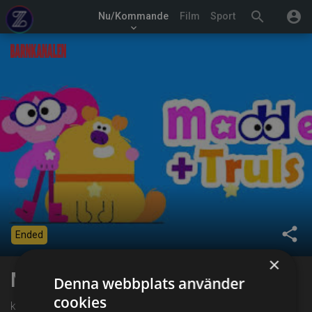
search
account_circle
Nu/Kommande
Film
Sport
keyboard_arrow_down
share
Ended
×
Madde + Truls
Denna webbplats använder
cookies
kl. 18:25 på Barnkanalen