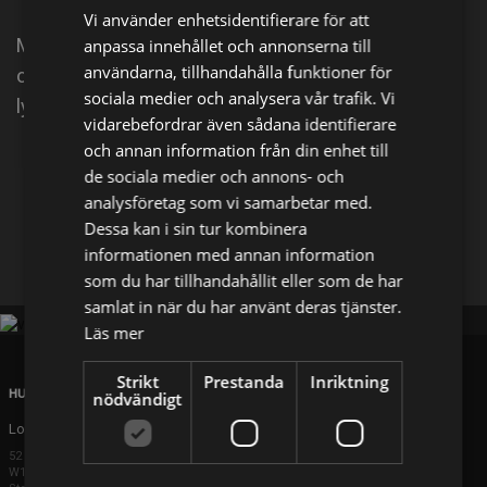
Vi använder enhetsidentifierare för att
Madde och hennes älskade hund Truls hittar musik
anpassa innehållet och annonserna till
användarna, tillhandahålla funktioner för
och äventyr i vardagens ljud genom att verkligen
sociala medier och analysera vår trafik. Vi
lyssna på världen omkring dem.
vidarebefordrar även sådana identifierare
och annan information från din enhet till
Dela på
de sociala medier och annons- och
analysföretag som vi samarbetar med.
Dessa kan i sin tur kombinera
Facebook
X
E-postadress
informationen med annan information
som du har tillhandahållit eller som de har
samlat in när du har använt deras tjänster.
Läs mer
Strikt
Prestanda
Inriktning
HUVUDKONTOR
nödvändigt
London
52 Brook Street
W1K 5DS London