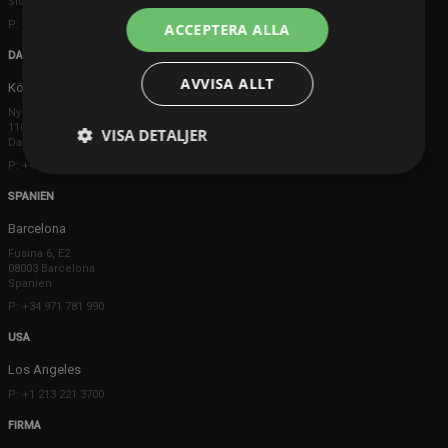
Storbritannien
P: +44 203 608 8181
ACCEPTERA ALLA
DANMARK
AVVISA ALLT
Köpenhamn
Ny Østergade 20
1101 København K
VISA DETALJER
Danmark
P: +45 3698 8480
SPANIEN
Barcelona
Fusina 6, E2
08003 Barcelona
Spanien
P: +34 971 781 990
USA
Los Angeles
P: +1 213 221 3700
FIRMA