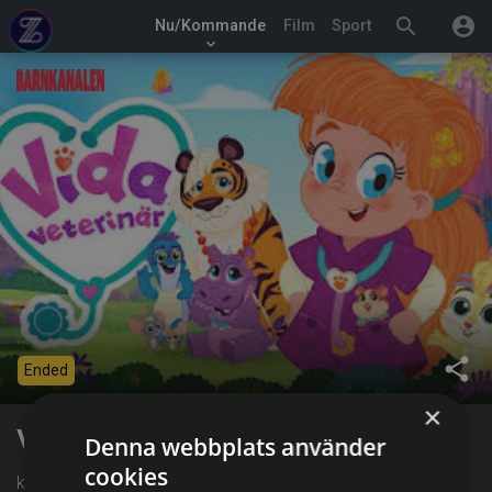
search
account_circle
Nu/Kommande
Film
Sport
keyboard_arrow_down
share
Ended
×
Vida veterinär
Denna webbplats använder
cookies
kl. 18:20 på Barnkanalen