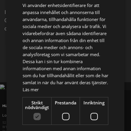
Vi använder enhetsidentifierare för att
I Vidas trädgård finns en liten grind som leder till
anpassa innehållet och annonserna till
användarna, tillhandahålla funktioner för
Goskogen. Dit går hon och hamstern Popcorn varje
sociala medier och analysera vår trafik. Vi
dag för att ta hand om alla djur.
vidarebefordrar även sådana identifierare
och annan information från din enhet till
Dela på
de sociala medier och annons- och
analysföretag som vi samarbetar med.
Dessa kan i sin tur kombinera
Facebook
X
E-postadress
informationen med annan information
som du har tillhandahållit eller som de har
samlat in när du har använt deras tjänster.
Läs mer
Strikt
Prestanda
Inriktning
HUVUDKONTOR
nödvändigt
London
52 Brook Street
W1K 5DS London