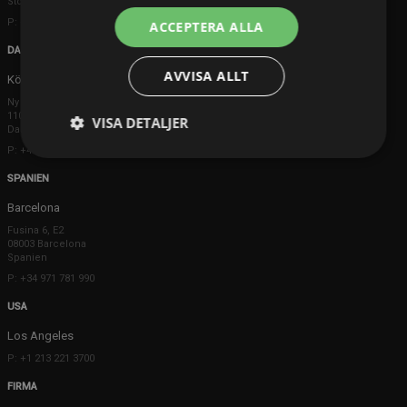
Storbritannien
P: +44 203 608 8181
ACCEPTERA ALLA
DANMARK
AVVISA ALLT
Köpenhamn
Ny Østergade 20
1101 København K
VISA DETALJER
Danmark
P: +45 3698 8480
SPANIEN
Barcelona
Fusina 6, E2
08003 Barcelona
Spanien
P: +34 971 781 990
USA
Los Angeles
P: +1 213 221 3700
FIRMA