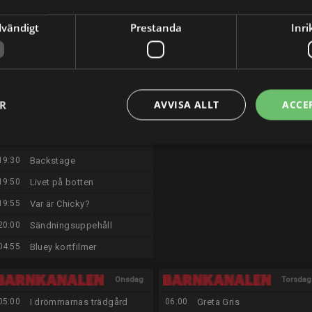
19:35
Backstage
18:15
Bluey
dvändigt
Prestanda
Inri
20:00
Sändningsuppehåll
18:25
Hej Jycke
04:55
Bluey kortfilmer
18:30
Robin Hoods rabalder och
rackartyg
18:45
Sommarlov
ER
AVVISA ALLT
ACCE
18:55
De tre musketörerna
19:15
Smurfarna
19:30
Backstage
19:50
Livet på botten
19:55
Var är Chicky?
20:00
Sändningsuppehåll
04:55
Bluey kortfilmer
Onsdag
Torsdag
05:00
I drömmarnas trädgård
06:00
Greta Gris
12/8
13/8