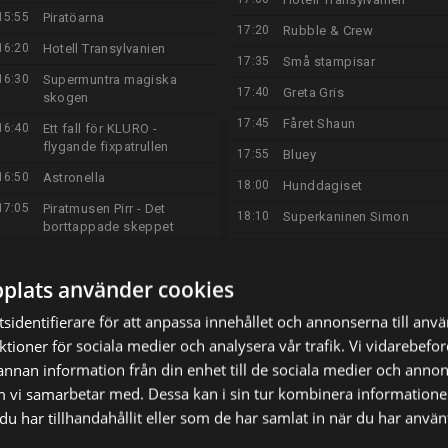
15:55
Piratöarna
17:20
Rubble & Crew
16:20
Hotell Transylvanien
17:35
Små stampisar
16:30
Supermuntra magiska
17:40
Greta Gris
skogen
17:45
Fåret Shaun
16:40
Ett fall för KLURO -
flygande fixpatrullen
17:55
Bluey
16:50
Astronella
18:00
Hunddagiset
17:05
Piratmusen Pirr - Det
18:10
Superkaninen Simon
borttappade skeppet
18:15
Bajsfilmen - Dolores och
17:30
Heja! Heja! Billy Bilsson
Gunellens värld
plats använder cookies
17:35
Små stampisar
18:20
PAW Patrol
sidentifierare för att anpassa innehållet och annonserna till anv
17:40
Greta Gris
18:30
Robin Hoods rabalder och
nktioner för sociala medier och analysera vår trafik. Vi vidarebef
rackartyg
17:45
Fåret Shaun
 annan information från din enhet till de sociala medier och anno
18:45
Sommarlov
17:55
Bluey
m vi samarbetar med. Dessa kan i sin tur kombinera informatio
18:50
Äppelberga
18:00
Livs levande
u har tillhandahållit eller som de har samlat in när du har använt
19:00
Familjen Rysberg
18:05
Äventyrslek