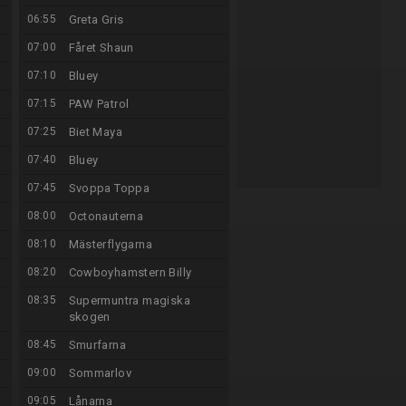
06:55
Greta Gris
07:00
Fåret Shaun
07:10
Bluey
07:15
PAW Patrol
07:25
Biet Maya
07:40
Bluey
07:45
Svoppa Toppa
08:00
Octonauterna
08:10
Mästerflygarna
08:20
Cowboyhamstern Billy
08:35
Supermuntra magiska
skogen
08:45
Smurfarna
09:00
Sommarlov
09:05
Lånarna