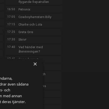
flygande fixpatrullen
16:50
Petronix
17:05
Cowboyhamstern Billy
17:15
Charlie och Lola
17:25
Greta Gris
17:30
Skriv!
17:40
Vad händer med
återvinningen?
17:45
Oops Avenue
×
17:55
Visste du?
18:00
Emil i Enånger och
ändarna,
maskinerna
ordrar även sådana
18:05
Doktor McStuffins
ns- och
18:30
Farmarligan
nen med annan
 deras tjänster.
18:45
Sommarlov
18:50
Lånarna