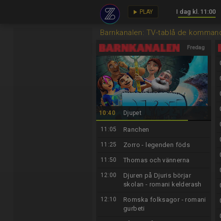
I dag kl. 11:00
key
play_arrow
PLAY
Barnkanalen: TV-tablå de komman
Fredag
7/8
10:40
Djupet
11:05
Ranchen
11:25
Zorro - legenden föds
11:50
Thomas och vännerna
12:00
Djuren på Djuris börjar
skolan - romani kelderash
12:10
Romska folksagor - romani
gurbeti