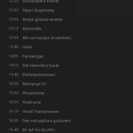
12:25
Safirdrakens krafter
12:35
Pippi Långstrump
13:00
Andys globala äventyr
13:15
Astronella
13:30
Allt om husdjur (meänkieli)
13:45
Heidi
14:05
Farmarligan
14:15
Det hemsökta huset
14:40
Elefantprinsessan
15:05
Mustangs FC
15:30
Pinsamheter
15:50
Piratöarna
16:15
Hotell Transylvanien
16:30
Den ostoppbara gula yetin
16:40
Ett fall för KLURO -