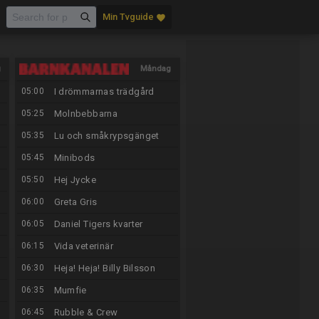
Min Tvguide
favorite
g
Måndag
05:00
I drömmarnas trädgård
10/8
05:25
Molnbebbarna
05:35
Lu och småkrypsgänget
05:45
Minibods
05:50
Hej Jycke
06:00
Greta Gris
06:05
Daniel Tigers kvarter
06:15
Vida veterinär
06:30
Heja! Heja! Billy Bilsson
06:35
Mumfie
06:45
Rubble & Crew