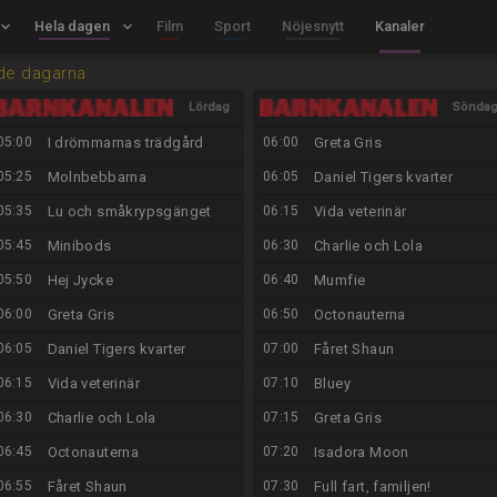
board_arrow_down
Hela dagen
keyboard_arrow_down
Film
Sport
Nöjesnytt
Kanaler
de dagarna
Lördag
Sönda
05:00
I drömmarnas trädgård
06:00
Greta Gris
8/8
9/8
05:25
Molnbebbarna
06:05
Daniel Tigers kvarter
05:35
Lu och småkrypsgänget
06:15
Vida veterinär
05:45
Minibods
06:30
Charlie och Lola
05:50
Hej Jycke
06:40
Mumfie
06:00
Greta Gris
06:50
Octonauterna
06:05
Daniel Tigers kvarter
07:00
Fåret Shaun
06:15
Vida veterinär
07:10
Bluey
06:30
Charlie och Lola
07:15
Greta Gris
06:45
Octonauterna
07:20
Isadora Moon
06:55
Fåret Shaun
07:30
Full fart, familjen!