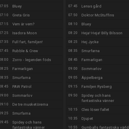
07:05
Bluey
07:45
Lenas gård
07:10
Greta Gris
07:50
Doktor McStuffins
07:15
Vem är vem?
08:10
Bluey
07:25
Isadora Moon
08:20
Heja! Heja! Billy Bilsson
07:35
Full fart, familjen!
08:25
Hej Jycke
07:45
Rubble & Crew
08:35
Smurfarna
08:00
Zorro - legenden föds
08:45
Farmarligan
08:25
Farmarligan
09:00
Sommarlov
08:35
Smurfarna
09:05
Äppelberga
08:45
PAW Patrol
09:15
Familjen Rysberg
09:00
Sommarlov
09:50
Spidey och hans
fantastiska vänner
09:10
De tre musketörerna
10:15
Cleo löser fallet
09:25
Smurfarna
10:35
Djupet
09:45
Spidey och hans
fantastiska vänner
10:55
Gumballs fantastiska värld