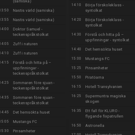
(samiska)
14:10
Börja förskoleklass -
13:50
Nastis värld (samiska)
syntolkat
13:55
Nastis värld (samiska)
14:20
Börja förskoleklass -
syntolkat
14:00
Doktor Samuel -
teckenspråkstolkat
14:30
Förstå och hitta på –
uppfinningar - syntolkat
14:05
Zuff i naturen
14:40
Det hemsökta huset
14:10
Zuff i naturen
15:00
Mustangs FC
14:15
Förstå och hitta på –
uppfinningar -
15:25
Pinsamheter
teckenspråkstolkat
15:50
Piratöarna
14:25
Sommaren före sjuan -
16:15
Hotell Transylvanien
teckenspråkstolkat
16:25
Supermuntra magiska
14:35
Sommaren före sjuan -
skogen
teckenspråkstolkat
16:35
Ett fall för KLURO -
14:45
Det hemsökta huset
flygande fixpatrullen
15:05
Mustangs FC
16:50
Astronella
15:30
Pinsamheter
17:00
Hotell Transylvanien