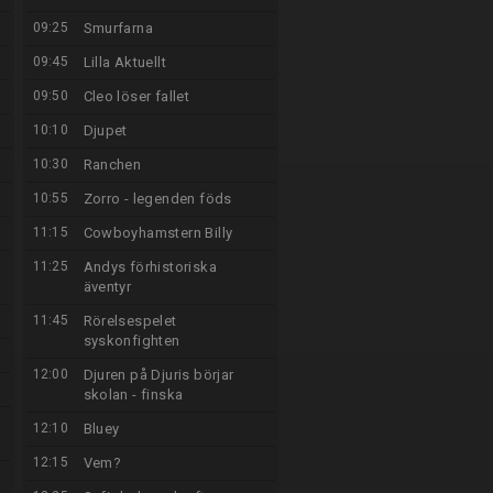
09:25
Smurfarna
09:45
Lilla Aktuellt
09:50
Cleo löser fallet
10:10
Djupet
10:30
Ranchen
10:55
Zorro - legenden föds
11:15
Cowboyhamstern Billy
11:25
Andys förhistoriska
äventyr
11:45
Rörelsespelet
syskonfighten
12:00
Djuren på Djuris börjar
skolan - finska
12:10
Bluey
12:15
Vem?