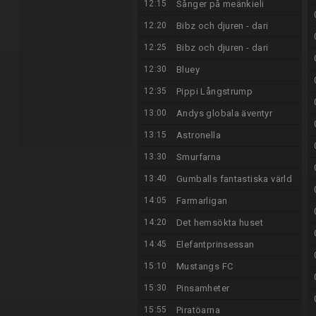
12:15
Sånger på meänkieli
12:20
Bibz och djuren - dari
12:25
Bibz och djuren - dari
12:30
Bluey
12:35
Pippi Långstrump
13:00
Andys globala äventyr
13:15
Astronella
13:30
Smurfarna
13:40
Gumballs fantastiska värld
14:05
Farmarligan
14:20
Det hemsökta huset
14:45
Elefantprinsessan
15:10
Mustangs FC
15:30
Pinsamheter
15:55
Piratöarna