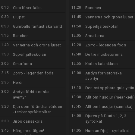
10:10
Cleo löser fallet
11:20
Ranchen
10:30
Djupet
11:45
Vännerna och gröna ljuset
10:50
Gumballs fantastiska värld
11:50
Superhjälteskolan
11:15
Ranchen
12:05
Smurfarna
11:40
Vännerna och gröna ljuset
12:20
Zorro - legenden föds
11:50
Superhjälteskolan
12:40
De tre musketörerna
12:05
Smurfarna
12:55
Karlas kalasklass
12:15
Zorro - legenden föds
13:00
Andys förhistoriska
äventyr
12:35
Heidi
13:15
Den ostoppbara gula yetin
13:00
Andys förhistoriska
äventyr
13:30
Allt om husdjur (meänkieli)
13:20
Djur som förändrar världen
13:45
Allt om husdjur (samiska)
- teckenspråkstolkat
14:00
Djuren på Djuris 1, 2, 3 -
13:30
Jiros dansskola
syntolkat
13:45
Häng med älgen!
14:05
Humlan Djojj - syntolkat