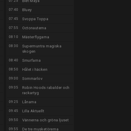
07:25
Biet Maya
07:40
Bluey
07:45
Svoppa Toppa
07:55
Octonauterna
08:10
Mästerflygarna
08:30
Supermuntra magiska
skogen
08:40
Smurfarna
08:50
Hålet i häcken
09:00
Sommarlov
09:05
Robin Hoods rabalder och
rackartyg
09:25
Lånarna
09:45
Lilla Aktuellt
09:50
Vännerna och gröna ljuset
09:55
De tre musketörerna