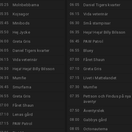
05:25
Molnbebbarna
06:05
Daniel Tigers kvarter
05:35
Kojsagor
06:15
Vida veterinär
05:45
Minibods
06:30
Små stampisar
05:50
Hej Jycke
06:35
Heja! Heja! Billy Bilsson
06:00
Greta Gris
06:45
PAW Patrol
06:05
Daniel Tigers kvarter
06:55
Bluey
06:15
Vida veterinär
07:00
Fåret Shaun
06:30
Heja! Heja! Billy Bilsson
07:10
Greta Gris
06:35
Mumfie
07:15
Livet i Mattelandet
06:45
Smurfarna
07:30
Mumfie
06:55
Greta Gris
07:35
Pettson och Findus på nya
äventyr
07:00
Fåret Shaun
07:50
Äventyrslek
07:10
Lenas gård
08:00
Gabbys gård
07:15
PAW Patrol
08:05
Octonauterna