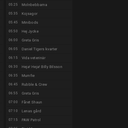
05:25
Molnbebbarna
05:35
Kojsagor
05:45
Minibods
05:50
Hej Jycke
06:00
Greta Gris
06:05
Daniel Tigers kvarter
06:15
Vida veterinär
06:30
Heja! Heja! Billy Bilsson
06:35
Mumfie
06:45
Rubble & Crew
06:55
Greta Gris
07:00
Fåret Shaun
07:10
Lenas gård
07:15
PAW Patrol