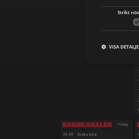
Strikt nö
VISA DETALJ
Tisdag
06:00
Greta Gris
11/8