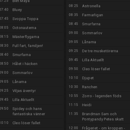
07:25
Biet Maya
08:25
Astronella
07:40
Bluey
08:35
Farmarligan
07:45
Svoppa Toppa
08:45
Smurfarna
08:05
Octonauterna
09:00
Sommarlov
08:15
Mästerflygarna
09:05
Lånarna
08:30
Full fart, familjen!
09:25
De tre musketörerna
08:40
Smurfarna
09:45
Lilla Aktuellt
08:50
Hålet i häcken
09:50
Cleo löser fallet
09:00
Sommarlov
10:10
Djupet
09:05
Lånarna
10:30
Ranchen
09:25
Viljas äventyr
10:55
Zorro - legenden föds
09:45
Lilla Aktuellt
11:15
Heidi
09:50
Spidey och hans
fantastiska vänner
11:35
Brandman Sam och
Pontypandy Petes skatt
10:10
Cleo löser fallet
12:00
Frågeriet - om kroppen -