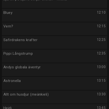
Bluey
12:10
Vem?
12:15
Safirdrakens krafter
12:25
Pippi Långstrump
12:35
Andys globala äventyr
13:00
Astronella
13:15
Allt om husdjur (meänkieli)
13:30
Heidi
13:45