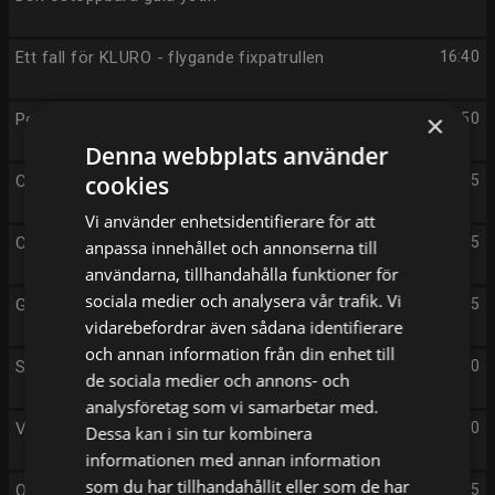
Ett fall för KLURO - flygande fixpatrullen
16:40
×
Petronix
16:50
Denna webbplats använder
cookies
Cowboyhamstern Billy
17:05
Vi använder enhetsidentifierare för att
Charlie och Lola
17:15
anpassa innehållet och annonserna till
användarna, tillhandahålla funktioner för
sociala medier och analysera vår trafik. Vi
Greta Gris
17:25
vidarebefordrar även sådana identifierare
och annan information från din enhet till
Skriv!
17:30
de sociala medier och annons- och
analysföretag som vi samarbetar med.
Vad händer med återvinningen?
17:40
Dessa kan i sin tur kombinera
informationen med annan information
som du har tillhandahållit eller som de har
Oops Avenue
17:45