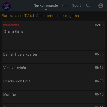
search
account_circle
Nu/Kommande
Film
Sport
keyboard_arrow_down
Barnkanalen: TV-tablå de kommande dagarna
06:00
Greta Gris
Daniel Tigers kvarter
06:05
Vida veterinär
06:15
Charlie och Lola
06:30
Mumfie
06:40