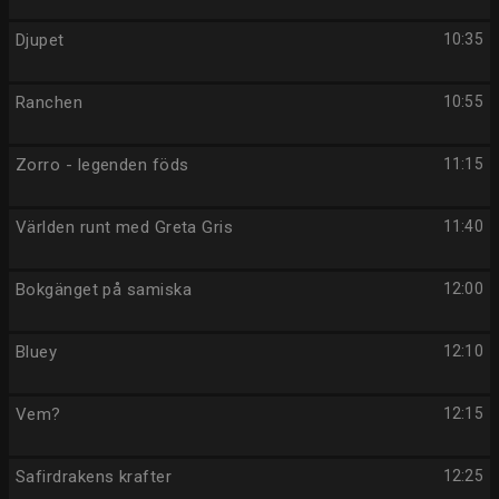
Djupet
10:35
Ranchen
10:55
Zorro - legenden föds
11:15
Världen runt med Greta Gris
11:40
Bokgänget på samiska
12:00
Bluey
12:10
Vem?
12:15
Safirdrakens krafter
12:25