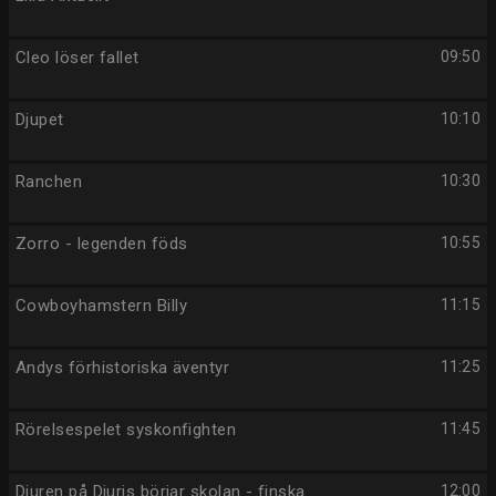
Cleo löser fallet
09:50
Djupet
10:10
Ranchen
10:30
Zorro - legenden föds
10:55
Cowboyhamstern Billy
11:15
Andys förhistoriska äventyr
11:25
Rörelsespelet syskonfighten
11:45
Djuren på Djuris börjar skolan - finska
12:00