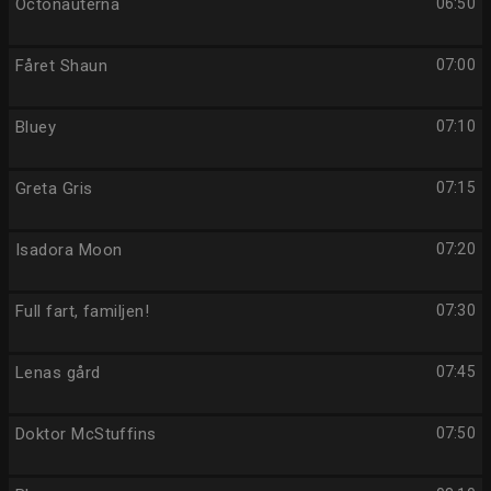
Octonauterna
06:50
Fåret Shaun
07:00
Bluey
07:10
Greta Gris
07:15
Isadora Moon
07:20
Full fart, familjen!
07:30
Lenas gård
07:45
Doktor McStuffins
07:50