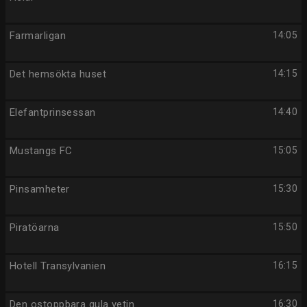
Farmarligan
14:05
Det hemsökta huset
14:15
Elefantprinsessan
14:40
Mustangs FC
15:05
Pinsamheter
15:30
Piratöarna
15:50
Hotell Transylvanien
16:15
Den ostoppbara gula yetin
16:30