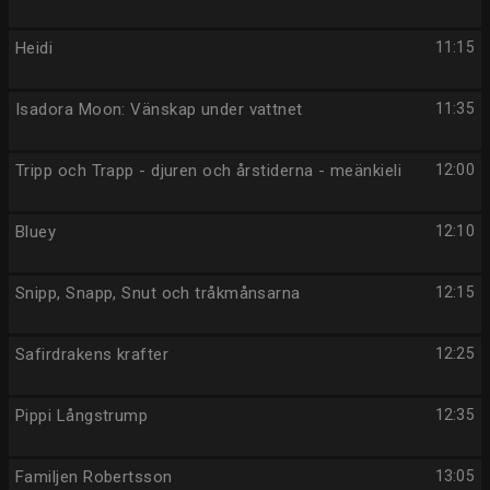
Heidi
11:15
Isadora Moon: Vänskap under vattnet
11:35
Tripp och Trapp - djuren och årstiderna - meänkieli
12:00
Bluey
12:10
Snipp, Snapp, Snut och tråkmånsarna
12:15
Safirdrakens krafter
12:25
Pippi Långstrump
12:35
Familjen Robertsson
13:05