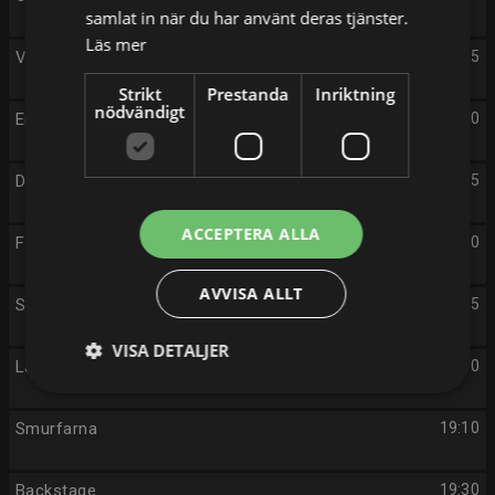
samlat in när du har använt deras tjänster.
Läs mer
Visste du?
17:55
Strikt
Prestanda
Inriktning
nödvändigt
Emil i Enånger och maskinerna
18:00
Doktor McStuffins
18:05
ACCEPTERA ALLA
Farmarligan
18:30
AVVISA ALLT
Sommarlov
18:45
VISA DETALJER
Lånarna
18:50
Smurfarna
19:10
Backstage
19:30