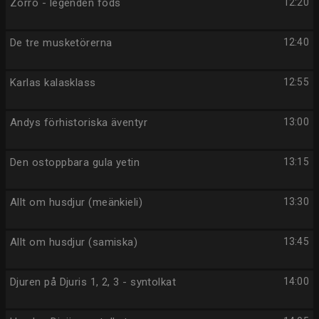
Zorro - legenden föds
12:20
De tre musketörerna
12:40
Karlas kalasklass
12:55
Andys förhistoriska äventyr
13:00
Den ostoppbara gula yetin
13:15
Allt om husdjur (meänkieli)
13:30
Allt om husdjur (samiska)
13:45
Djuren på Djuris 1, 2, 3 - syntolkat
14:00