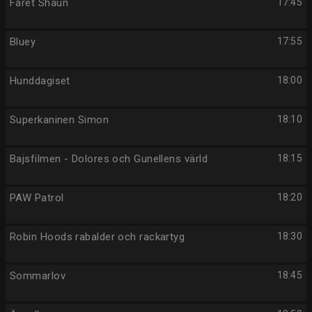
Fåret Shaun
17:45
Bluey
17:55
Hunddagiset
18:00
Superkaninen Simon
18:10
Bajsfilmen - Dolores och Gunellens värld
18:15
PAW Patrol
18:20
Robin Hoods rabalder och rackartyg
18:30
Sommarlov
18:45