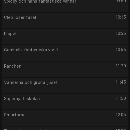
Spidey och hans fantastiska vänner
09:50
Cleo löser fallet
10:15
Djupet
10:35
Gumballs fantastiska värld
10:55
Ranchen
11:20
Vännerna och gröna ljuset
11:45
Superhjälteskolan
11:50
Smurfarna
12:05