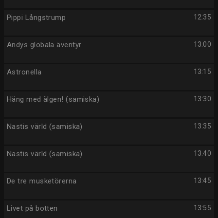
Pippi Långstrump
12:35
Andys globala äventyr
13:00
Astronella
13:15
Häng med älgen! (samiska)
13:30
Nastis värld (samiska)
13:35
Nastis värld (samiska)
13:40
De tre musketörerna
13:45
Livet på botten
13:55