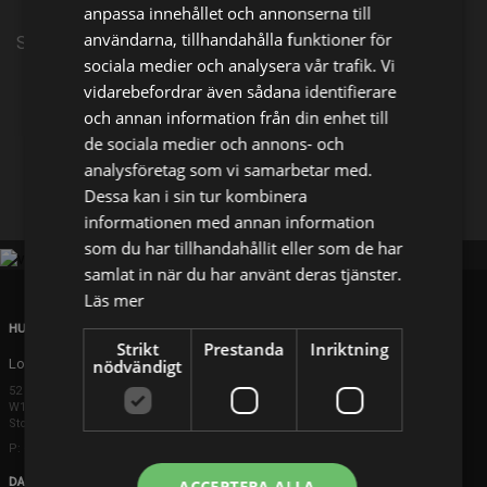
anpassa innehållet och annonserna till
användarna, tillhandahålla funktioner för
Serie från 2025
sociala medier och analysera vår trafik. Vi
vidarebefordrar även sådana identifierare
Dela på
och annan information från din enhet till
de sociala medier och annons- och
analysföretag som vi samarbetar med.
Facebook
X
E-postadress
Dessa kan i sin tur kombinera
informationen med annan information
som du har tillhandahållit eller som de har
samlat in när du har använt deras tjänster.
Läs mer
HUVUDKONTOR
Strikt
Prestanda
Inriktning
London
nödvändigt
52 Brook Street
W1K 5DS London
Storbritannien
P: +44 203 608 8181
DANMARK
ACCEPTERA ALLA