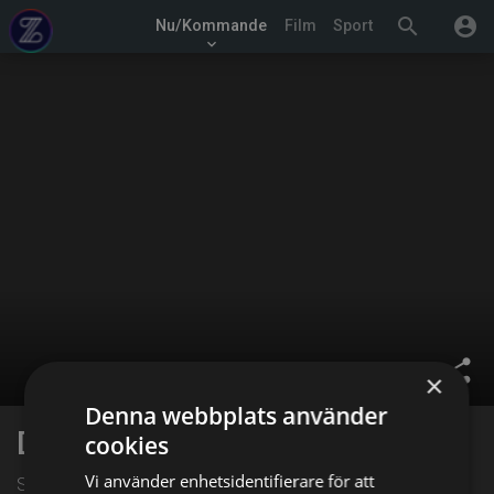
search
account_circle
Nu/Kommande
Film
Sport
keyboard_arrow_down
share
×
Denna webbplats använder
Den rette for Gunilla
cookies
Vi använder enhetsidentifierare för att
Serie från 2025