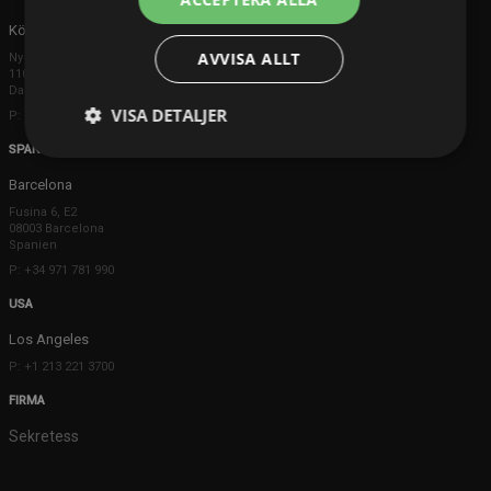
Köpenhamn
AVVISA ALLT
Ny Østergade 20
1101 København K
Danmark
VISA DETALJER
P: +45 3698 8480
SPANIEN
Barcelona
Fusina 6, E2
08003 Barcelona
Spanien
P: +34 971 781 990
USA
Los Angeles
P: +1 213 221 3700
FIRMA
Sekretess