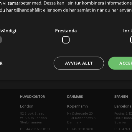
m vi samarbetar med. Dessa kan i sin tur kombinera informatio
u har tillhandahållit eller som de har samlat in när du har använt
liten gris som bor med mamma Gris, pappa Gris
ker om att spela spel, leka och klä ut sig men
dvändigt
Prestanda
Inri
tt hoppa i lerpölar.
X
E-postadress
ER
AVVISA ALLT
ACCE
HUVUDKONTOR
DANMARK
SPANIEN
London
Köpenhamn
Barcelona
52 Brook Street
Ny Østergade 20
Fusina 6, E
W1K 5DS London
1101 København K
08003 Barc
Storbritannien
Danmark
Spanien
P: +44 203 608 8181
P: +45 3698 8480
P: +34 971 