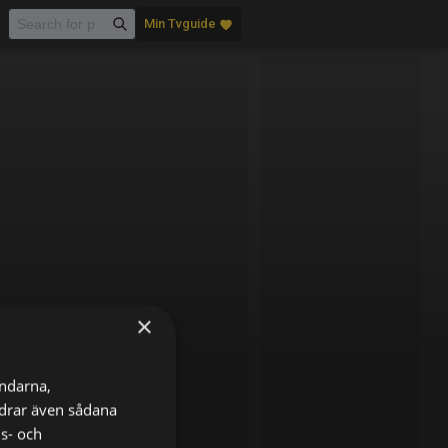
Min Tvguide
favorite
×
ändarna,
ordrar även sådana
ns- och