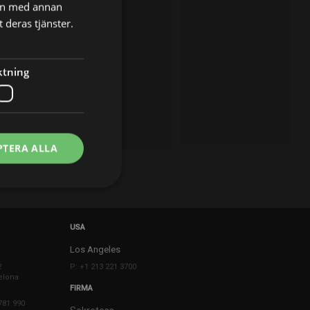
nen med annan
 deras tjänster.
ktning
PTERA ALLA
USA
Los Angeles
2
P: +1 213 221 3700
elona
FIRMA
781 990