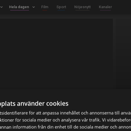
board_arrow_down
Hela dagen
keyboard_arrow_down
Film
Sport
Nöjesnytt
Kanaler
plats använder cookies
sidentifierare för att anpassa innehållet och annonserna till anv
nktioner för sociala medier och analysera vår trafik. Vi vidarebef
 annan information från din enhet till de sociala medier och anno