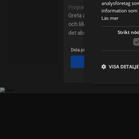
analysföretag so
Program
information som d
Greta är en glatt grymtande 
Läs mer
och lillebror Georg. Greta tyc
Strikt nö
det absolut bästa hon vet är a
Dela på
Facebook
VISA DETALJ