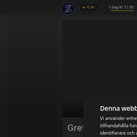
I dag kl. 11:55
key
play_arrow
PLAY
Denna webb
Vi använder enhet
tillhandahålla fu
Greta Gris
identifierare och