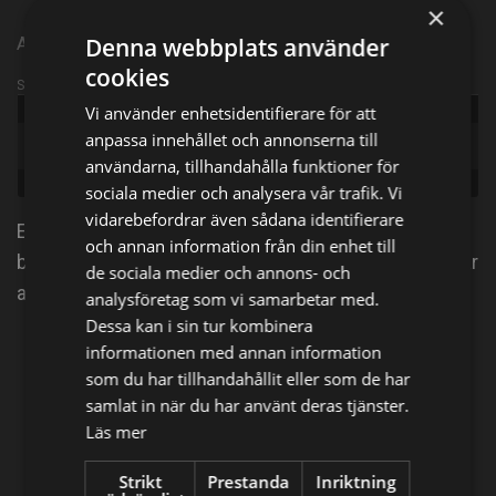
×
Denna webbplats använder
Amerikansk dramaserie från 1985 | Episode 1 | Säsong 3
cookies
Sändningsinformation
Publicerad:
1985
Vi använder enhetsidentifierare för att
anpassa innehållet och annonserna till
Original
North and South
title:
användarna, tillhandahålla funktioner för
Genre:
Drama
sociala medier och analysera vår trafik. Vi
vidarebefordrar även sådana identifierare
Efter att Elkanah Bent överlevt explosionen blir han
och annan information från din enhet till
besatt av att hämnas på Orry och George. Han menar
de sociala medier och annons- och
att allt som gått fel i hans liv är deras fel.
analysföretag som vi samarbetar med.
Dessa kan i sin tur kombinera
informationen med annan information
Dela på
som du har tillhandahållit eller som de har
samlat in när du har använt deras tjänster.
Facebook
X
E-postadress
Läs mer
Strikt
Prestanda
Inriktning