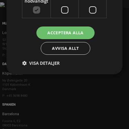
nödvändigt
HUVUDKONTOR
ACCEPTERA ALLA
London
52 Brook Street
W1K 5DS London
AVVISA ALLT
Storbritannien
P: +44 203 608 8181
VISA DETALJER
DANMARK
Köpenhamn
Ny Østergade 20
1101 København K
Danmark
P: +45 3698 8480
SPANIEN
Barcelona
Fusina 6, E2
08003 Barcelona