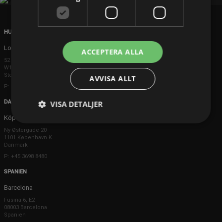
HUVUDKONTOR
London
ACCEPTERA ALLA
52 Brook Street
W1K 5DS London
Storbritannien
AVVISA ALLT
P: +44 203 608 8181
DANMARK
VISA DETALJER
Köpenhamn
Ny Østergade 20
1101 København K
Danmark
P: +45 3698 8480
SPANIEN
Barcelona
Fusina 6, E2
08003 Barcelona
Spanien