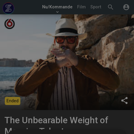
search
account_circle
Nu/Kommande
Film
Sport
keyboard_arrow_down
share
Ended
The Unbearable Weight of
Massive Talent