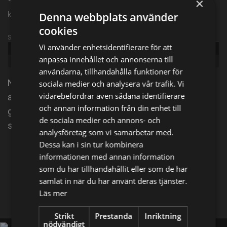
×
kl. 23:15 på TV6
Denna webbplats använder
cookies
Sändningsinformation
Vi använder enhetsidentifierare för att
Publicerad:
2022
anpassa innehållet och annonserna till
Genre:
Komedi
användarna, tillhandahålla funktioner för
Nick Cage, som är på gränsen till personlig konkurs,
sociala medier och analysera vår trafik. Vi
vidarebefordrar även sådana identifierare
accepterar ett erbjudande på en miljon dollar för att
och annan information från din enhet till
gå på en kriminell fanatikers födelsedagsfest - som
de sociala medier och annons- och
snart tar en oväntad vändning...
analysföretag som vi samarbetar med.
Dessa kan i sin tur kombinera
Dela på
informationen med annan information
som du har tillhandahållit eller som de har
samlat in när du har använt deras tjänster.
Facebook
X
E-postadress
Läs mer
Strikt
Prestanda
Inriktning
nödvändigt