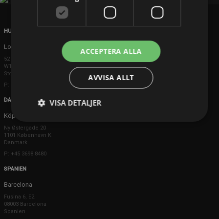
HUVUDKONTOR
London
ACCEPTERA ALLA
52 Brook Street
W1K 5DS London
Storbritannien
AVVISA ALLT
P: +44 203 608 8181
DANMARK
VISA DETALJER
Köpenhamn
Ny Østergade 20
1101 København K
Danmark
P: +45 3698 8480
SPANIEN
Barcelona
Fusina 6, E2
08003 Barcelona
Spanien