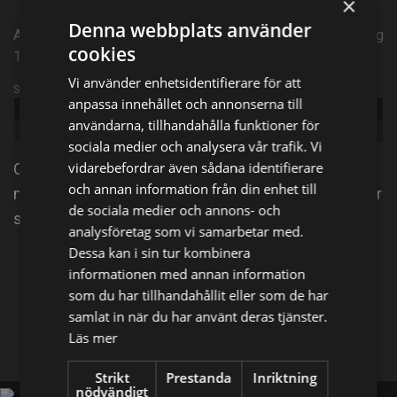
×
Denna webbplats använder
Amerikanskt kriminaldrama från 2021 | Episode 16 | Säsong
cookies
13
Vi använder enhetsidentifierare för att
Sändningsinformation
anpassa innehållet och annonserna till
Publicerad:
2021
användarna, tillhandahålla funktioner för
Genre:
Drama
sociala medier och analysera vår trafik. Vi
vidarebefordrar även sådana identifierare
Office of Special Projects (OSP) inom NCIS jobbar
och annan information från din enhet till
med att gripa livsfarliga och svårfångade brottslingar
de sociala medier och annons- och
som utgör ett hot mot nationens säkerhet.
analysföretag som vi samarbetar med.
Dessa kan i sin tur kombinera
Dela på
informationen med annan information
som du har tillhandahållit eller som de har
samlat in när du har använt deras tjänster.
Facebook
X
E-postadress
Läs mer
Strikt
Prestanda
Inriktning
nödvändigt