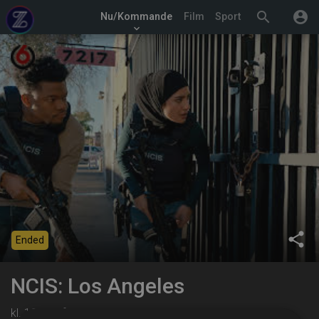
search
account_circle
Nu/Kommande
Film
Sport
keyboard_arrow_down
share
Ended
NCIS: Los Angeles
kl. 19:00 på TV6