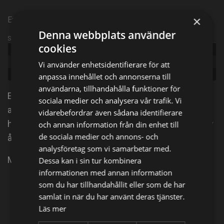
×
Episode 22
Denna webbplats använder
Sändningsinformation
cookies
Publicerad:
2022
Episode:
Raymond Reddington: Good Night
Vi använder enhetsidentifierare för att
Genre:
Action
anpassa innehållet och annonserna till
användarna, tillhandahålla funktioner för
Ett kriminellt geni överlämnar sig själv till FBI-
sociala medier och analysera vår trafik. Vi
agenten Elizabeth Keen och erbjuder sig att hjälpa
vidarebefordrar även sådana identifierare
henne jaga de brottslingar han spenderat hela sitt liv
och annan information från din enhet till
de sociala medier och annons- och
åt att skydda.
analysföretag som vi samarbetar med.
Men frågan är: vilka är hans avsikter?
Dessa kan i sin tur kombinera
informationen med annan information
som du har tillhandahållit eller som de har
Dela på
samlat in när du har använt deras tjänster.
Läs mer
Facebook
X
E-postadress