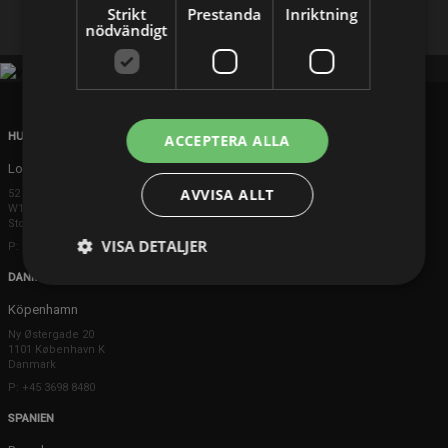
Strikt
Prestanda
Inriktning
nödvändigt
HUVUDKONTOR
ACCEPTERA ALLA
London
AVVISA ALLT
52 Brook Street
W1K 5DS London
Storbritannien
VISA DETALJER
P: +44 203 608 8181
DANMARK
Köpenhamn
Ny Østergade 20
1101 København K
Danmark
P: +45 3698 8480
SPANIEN