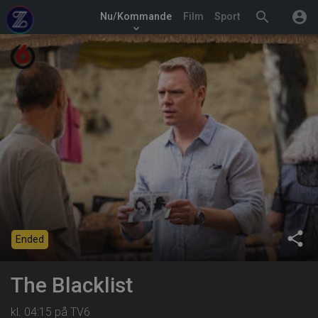
search
account_circle
Nu/Kommande
Film
Sport
keyboard_arrow_down
share
Ended
The Blacklist
kl. 04:15 på TV6