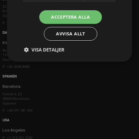
52 Brook Street
W1K 5DS London
Storbritannien
ACCEPTERA ALLA
P: +44 203 608 8181
DANMARK
AVVISA ALLT
Köpenhamn
VISA DETALJER
Ny Østergade 20
1101 København K
Danmark
P: +45 3698 8480
SPANIEN
Barcelona
Fusina 6, E2
08003 Barcelona
Spanien
P: +34 971 781 990
USA
Los Angeles
P: +1 213 221 3700