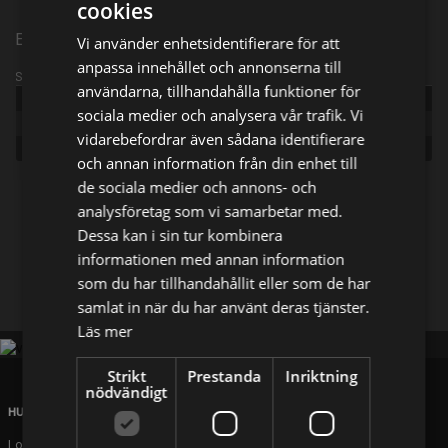
cookies
Episode 4
Vi använder enhetsidentifierare för att
anpassa innehållet och annonserna till
Sändningsinformation
användarna, tillhandahålla funktioner för
Publicerad:
2024
sociala medier och analysera vår trafik. Vi
Episode:
Y'all Ready for This
vidarebefordrar även sådana identifierare
Genre:
Komedi
och annan information från din enhet till
de sociala medier och annons- och
Dela på
analysföretag som vi samarbetar med.
Dessa kan i sin tur kombinera
informationen med annan information
Facebook
X
E-postadress
som du har tillhandahållit eller som de har
samlat in när du har använt deras tjänster.
Läs mer
Strikt
Prestanda
Inriktning
nödvändigt
HUVUDKONTOR
London