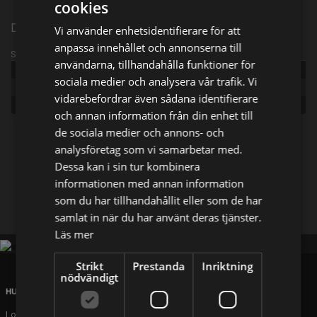
cookies
Dansk komediserie från 2024 | Episode 6 | Säsong 1
Vi använder enhetsidentifierare för att
anpassa innehållet och annonserna till
Sändningsinformation
användarna, tillhandahålla funktioner för
Publicerad:
2024
sociala medier och analysera vår trafik. Vi
Episode:
Episode 6
vidarebefordrar även sådana identifierare
Genre:
Drama
och annan information från din enhet till
de sociala medier och annons- och
Dela på
analysföretag som vi samarbetar med.
Dessa kan i sin tur kombinera
informationen med annan information
Facebook
X
E-postadress
som du har tillhandahållit eller som de har
samlat in när du har använt deras tjänster.
Läs mer
Strikt
Prestanda
Inriktning
nödvändigt
HUVUDKONTOR
London