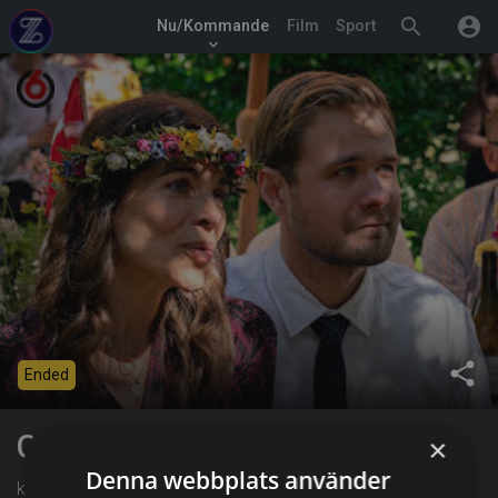
search
account_circle
Nu/Kommande
Film
Sport
keyboard_arrow_down
share
Ended
Call me Dad
×
Denna webbplats använder
kl. 07:30 på TV6