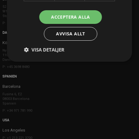
52 Brook Street
W1K 5DS London
Storbritannien
ACCEPTERA ALLA
P: +44 203 608 8181
DANMARK
AVVISA ALLT
Köpenhamn
VISA DETALJER
Ny Østergade 20
1101 København K
Danmark
P: +45 3698 8480
SPANIEN
Barcelona
Fusina 6, E2
08003 Barcelona
Spanien
P: +34 971 781 990
USA
Los Angeles
P: +1 213 221 3700