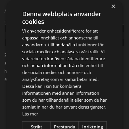
×
Amerikansk actionserie från 2020 | Episode 8 | Säsong 1
Denna webbplats använder
cookies
Sändningsinformation
Publicerad:
2020
Vi använder enhetsidentifierare för att
Episode:
The Alamo
anpassa innehållet och annonserna till
Genre:
Action
användarna, tillhandahålla funktioner för
sociala medier och analysera vår trafik. Vi
Zora utnyttjar Peters frånvaro och går vidare med
vidarebefordrar även sådana identifierare
sina planer, oberoende av vad det kommer kosta
och annan information från din enhet till
hennes familj. Samtidigt inleder Peters dotter Jane
de sociala medier och annons- och
en farlig affär med Vincents bror Danny.
analysföretag som vi samarbetar med.
Dessa kan i sin tur kombinera
informationen med annan information
Dela på
som du har tillhandahållit eller som de har
samlat in när du har använt deras tjänster.
Läs mer
Facebook
X
E-postadress
Strikt
Prestanda
Inriktning