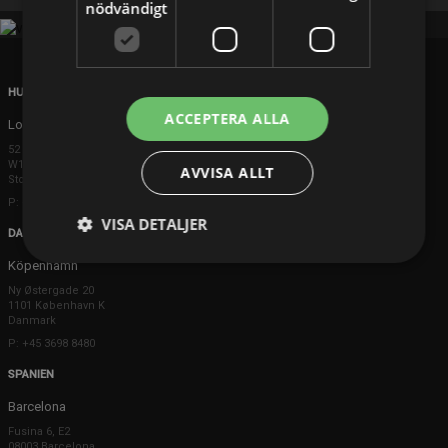
nödvändigt
HUVUDKONTOR
ACCEPTERA ALLA
London
52 Brook Street
W1K 5DS London
AVVISA ALLT
Storbritannien
P: +44 203 608 8181
VISA DETALJER
DANMARK
Köpenhamn
Ny Østergade 20
1101 København K
Danmark
P: +45 3698 8480
SPANIEN
Barcelona
Fusina 6, E2
08003 Barcelona