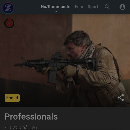
search
account_circle
Nu/Kommande
Film
Sport
keyboard_arrow_down
share
Ended
Professionals
kl. 02:50 på TV6