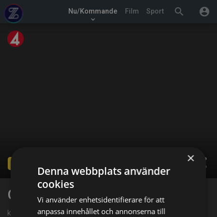
search
account_circle
Nu/Kommande
Film
Sport
keyboard_arrow_down
×
share
Ended
Denna webbplats använder
cookies
Grand Designs UK
Vi använder enhetsidentifierare för att
anpassa innehållet och annonserna till
kl. 17:00 på TV4