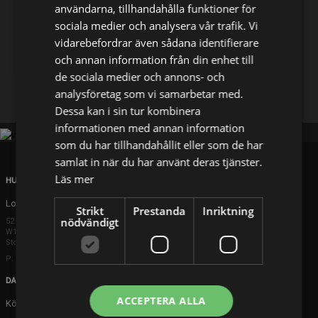
användarna, tillhandahålla funktioner för
sociala medier och analysera vår trafik. Vi
Dela på
vidarebefordrar även sådana identifierare
och annan information från din enhet till
de sociala medier och annons- och
Facebook
X
E-postadress
analysföretag som vi samarbetar med.
Dessa kan i sin tur kombinera
informationen med annan information
som du har tillhandahållit eller som de har
samlat in när du har använt deras tjänster.
Läs mer
HUVUDKONTOR
London
Strikt
Prestanda
Inriktning
nödvändigt
52 Brook Street
W1K 5DS London
Storbritannien
P: +44 203 608 8181
DANMARK
ACCEPTERA ALLA
Köpenhamn