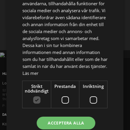
användarna, tillhandahålla funktioner för
sociala medier och analysera vår trafik. Vi
Dela på
vidarebefordrar även sådana identifierare
och annan information från din enhet till
de sociala medier och annons- och
Facebook
X
E-postadress
analysföretag som vi samarbetar med.
Dessa kan i sin tur kombinera
informationen med annan information
som du har tillhandahållit eller som de har
samlat in när du har använt deras tjänster.
Läs mer
HUVUDKONTOR
London
Strikt
Prestanda
Inriktning
nödvändigt
52 Brook Street
W1K 5DS London
Storbritannien
P: +44 203 608 8181
DANMARK
ACCEPTERA ALLA
Köpenhamn