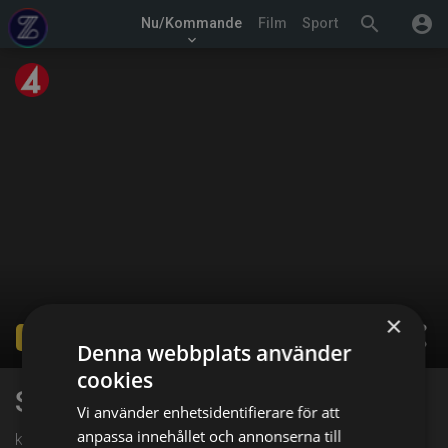
search
account_circle
Nu/Kommande
Film
Sport
keyboard_arrow_down
×
share
Ended
Denna webbplats använder
cookies
Sommar med Ernst
Vi använder enhetsidentifierare för att
anpassa innehållet och annonserna till
kl. 16:00 på TV4