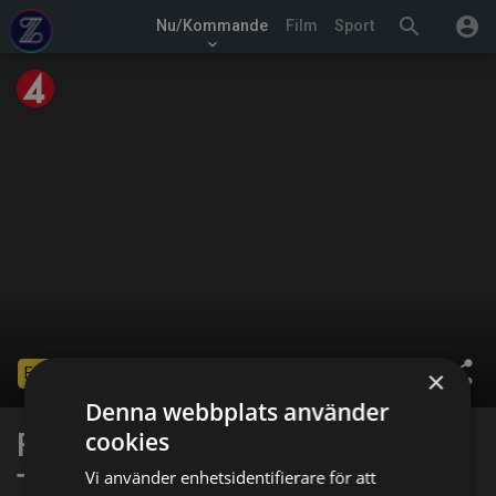
search
account_circle
Nu/Kommande
Film
Sport
keyboard_arrow_down
share
×
Ended
Denna webbplats använder
FIFA Fotbolls-VM: Sydkorea -
cookies
Vi använder enhetsidentifierare för att
Tjeckien