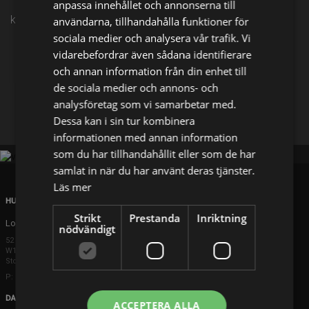
anpassa innehållet och annonserna till
kl. 03:50 på TV4
användarna, tillhandahålla funktioner för
sociala medier och analysera vår trafik. Vi
vidarebefordrar även sådana identifierare
Dela på
och annan information från din enhet till
de sociala medier och annons- och
analysföretag som vi samarbetar med.
Facebook
X
E-postadress
Dessa kan i sin tur kombinera
informationen med annan information
som du har tillhandahållit eller som de har
samlat in när du har använt deras tjänster.
Läs mer
HUVUDKONTOR
Strikt
Prestanda
Inriktning
London
nödvändigt
52 Brook Street
W1K 5DS London
Storbritannien
P: +44 203 608 8181
DANMARK
ACCEPTERA ALLA