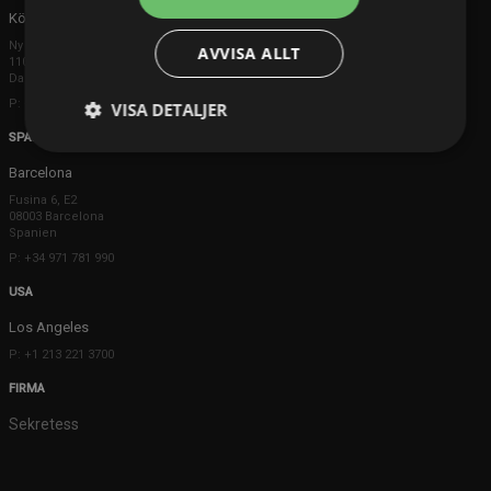
Köpenhamn
Ny Østergade 20
AVVISA ALLT
1101 København K
Danmark
P: +45 3698 8480
VISA DETALJER
SPANIEN
Barcelona
Fusina 6, E2
08003 Barcelona
Spanien
P: +34 971 781 990
USA
Los Angeles
P: +1 213 221 3700
FIRMA
Sekretess