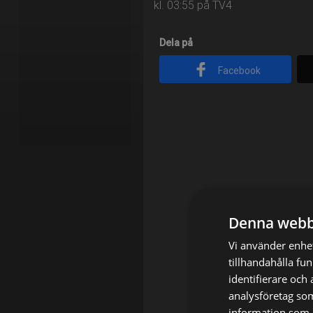
kl. 03:55 på TV4
Dela på
Facebook
Denna webb
Vi använder enhet
tillhandahålla fu
identifierare och
analysföretag so
information som d