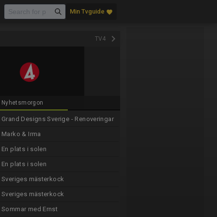
Min Tvguide
favorite
keyboard_arrow_right
TV4
Nyhetsmorgon
Grand Designs Sverige - Renoveringar
Marko & Irma
En plats i solen
En plats i solen
Sveriges mästerkock
Sveriges mästerkock
Sommar med Ernst