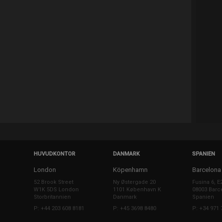
HUVUDKONTOR
DANMARK
SPANIEN
London
Köpenhamn
Barcelona
52 Brook Street
Ny Østergade 20
Fusina 6, E
W1K 5DS London
1101 København K
08003 Barc
Storbritannien
Danmark
Spanien
P: +44 203 608 8181
P: +45 3698 8480
P: +34 971 