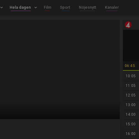
board_arrow_down
Hela dagen
keyboard_arrow_down
Film
Sport
Nöjesnytt
Kanaler
06:45
10:05
11:05
12:05
13:00
14:00
15:00
16:00