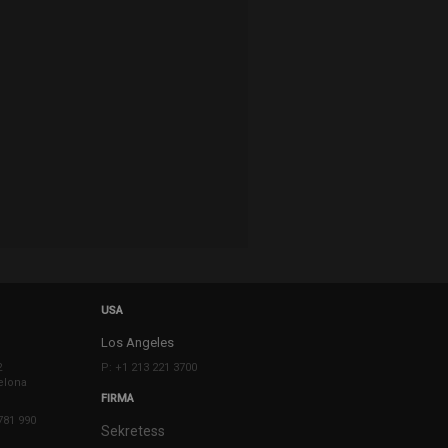
USA
Los Angeles
2
P: +1 213 221 3700
elona
FIRMA
781 990
Sekretess