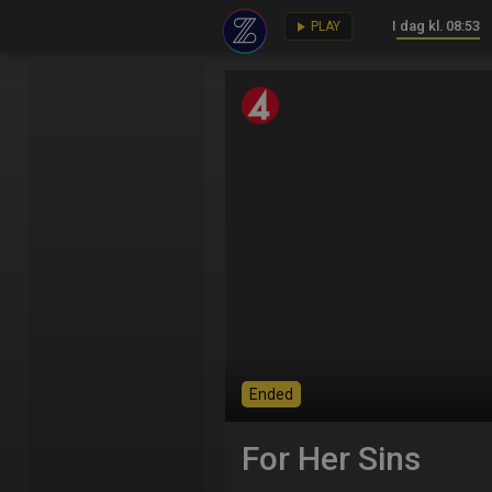
I dag kl. 08:53
key
play_arrow
PLAY
Ended
For Her Sins