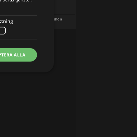
The Ridge
Brilliant Minds
Edvin & Johanna - Sveriges enda
ktning
kändisar
PTERA ALLA