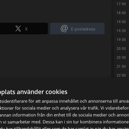
17:00
18:00
19:00
X
E-postadress
19:20
19:30
20:00
20:30
21:00
22:00
22:20
plats använder cookies
22:30
sidentifierare för att anpassa innehållet och annonserna till anv
23:30
nktioner för sociala medier och analysera vår trafik. Vi vidarebef
00:25
 annan information från din enhet till de sociala medier och anno
01:20
m vi samarbetar med. Dessa kan i sin tur kombinera informatio
u har tillhandahållit eller som de har samlat in när du har använt