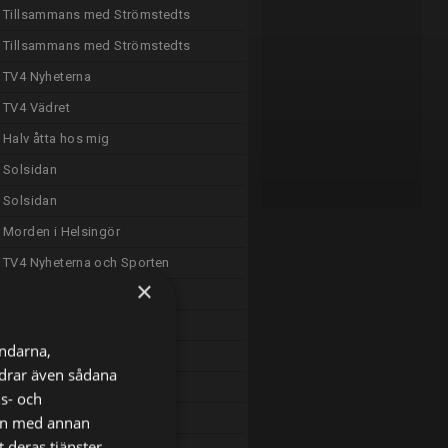
Tillsammans med Strömstedts
Tillsammans med Strömstedts
TV4 Nyheterna
TV4 Vädret
Halv åtta hos mig
Solsidan
Solsidan
Morden i Helsingör
TV4 Nyheterna och Sporten
×
TV4 Vädret
The Ridge
ändarna,
The Rookie
ordrar även sådana
Brilliant Minds
ns- och
The Au Pair
nen med annan
 deras tjänster.