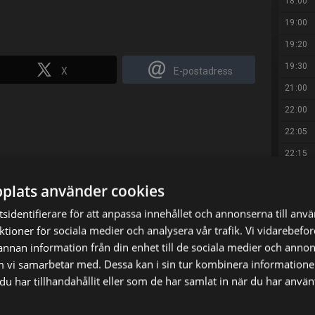
18:00
19:00
19:20
19:30
X
E-postadress
21:00
22:00
22:05
22:15
23:15
plats använder cookies
00:05
sidentifierare för att anpassa innehållet och annonserna till anv
00:35
nktioner för sociala medier och analysera vår trafik. Vi vidarebef
01:05
 annan information från din enhet till de sociala medier och anno
m vi samarbetar med. Dessa kan i sin tur kombinera informatio
02:05
u har tillhandahållit eller som de har samlat in när du har använt
03:00
04:00