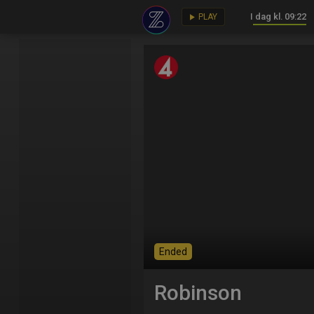
I dag kl. 09:22
key
play_arrow
PLAY
Ended
Robinson