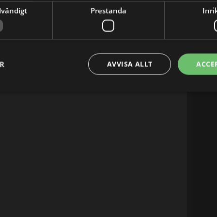
dvändigt
Prestanda
Inri
ER
AVVISA ALLT
ACCE