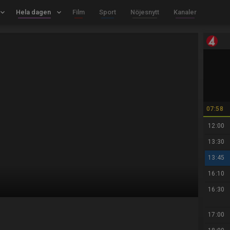
board_arrow_down
Hela dagen
keyboard_arrow_down
Film
Sport
Nöjesnytt
Kanaler
07:58
12:00
13:30
13:45
16:10
16:30
17:00