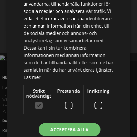
användarna, tillhandahålla funktioner för
sociala medier och analysera vår trafik. Vi
Dela på
vidarebefordrar även sådana identifierare
och annan information från din enhet till
de sociala medier och annons- och
Facebook
X
E-postadress
analysföretag som vi samarbetar med.
Dessa kan i sin tur kombinera
informationen med annan information
som du har tillhandahållit eller som de har
samlat in när du har använt deras tjänster.
Läs mer
HUVUDKONTOR
London
Strikt
Prestanda
Inriktning
nödvändigt
52 Brook Street
W1K 5DS London
Storbritannien
P: +44 203 608 8181
DANMARK
ACCEPTERA ALLA
Köpenhamn