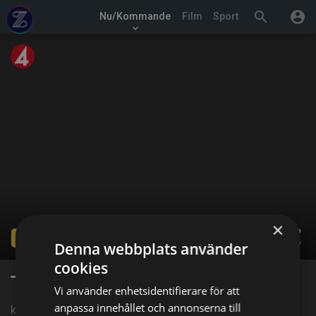
search
account_circle
Nu/Kommande
Film
Sport
keyboard_arrow_down
×
share
Ended
Denna webbplats använder
cookies
TV4 Vädret
Vi använder enhetsidentifierare för att
anpassa innehållet och annonserna till
kl. 19:20 på TV4