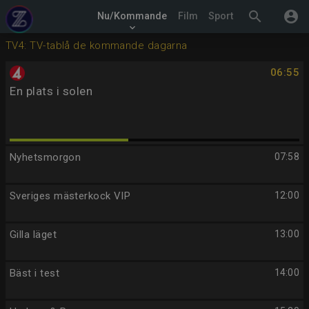
search
account_circle
Nu/Kommande
Film
Sport
keyboard_arrow_down
TV4: TV-tablå de kommande dagarna
06:55
En plats i solen
Nyhetsmorgon
07:58
Sveriges mästerkock VIP
12:00
Gilla läget
13:00
Bäst i test
14:00