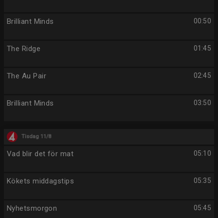
Brilliant Minds
00:50
The Ridge
01:45
The Au Pair
02:45
Brilliant Minds
03:50
Tisdag 11/8
Vad blir det för mat
05:10
Kökets middagstips
05:35
Nyhetsmorgon
05:45