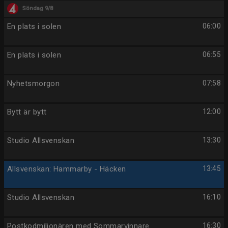
Söndag 9/8
En plats i solen
06:00
En plats i solen
06:55
Nyhetsmorgon
07:58
Bytt är bytt
12:00
Studio Allsvenskan
13:30
Allsvenskan: Hammarby - Häcken
13:45
Studio Allsvenskan
16:10
Postkodmiljonären med Sommarvinnare
16:30