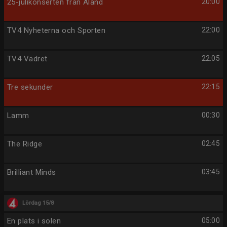
25-julikonserten från Åland
20:00
TV4 Nyheterna och Sporten
22:00
TV4 Vädret
22:05
Tre sekunder
22:15
Lamm
00:30
The Ridge
02:45
Brilliant Minds
03:45
Lördag 15/8
En plats i solen
05:00