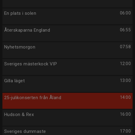
En plats i solen
06:00
Återskaparna England
06:55
Nyhetsmorgon
07:58
Sveriges mästerkock VIP
12:00
Gilla läget
13:00
25-julikonserten från Åland
14:00
Hudson & Rex
16:00
Sveriges dummaste
17:00