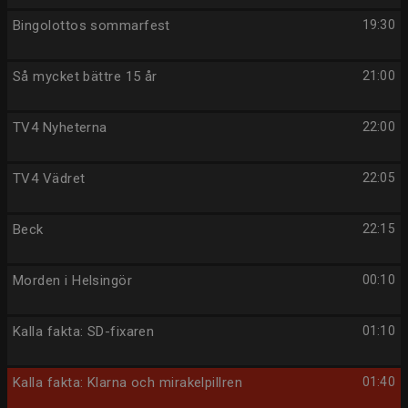
Bingolottos sommarfest
19:30
Så mycket bättre 15 år
21:00
TV4 Nyheterna
22:00
TV4 Vädret
22:05
Beck
22:15
Morden i Helsingör
00:10
Kalla fakta: SD-fixaren
01:10
Kalla fakta: Klarna och mirakelpillren
01:40