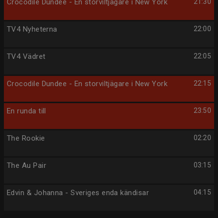
Crocodile Dundee - En storviltjägare i New York
21:30
TV4 Nyheterna
22:00
TV4 Vädret
22:05
Crocodile Dundee - En storviltjägare i New York
22:15
En runda till
23:50
The Rookie
02:20
The Au Pair
03:15
Edvin & Johanna - Sveriges enda kändisar
04:15