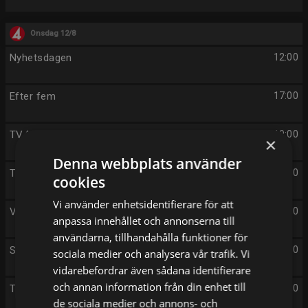
Onsdag 12/8
Nyhetsdagen
12:00
Efter fem
17:00
TV4 Nyheterna
19:00
×
Denna webbplats använder
TV4 Vädret
19:20
cookies
Vi använder enhetsidentifierare för att
Vem kan styra Mauri?
19:30
anpassa innehållet och annonserna till
användarna, tillhandahålla funktioner för
Sveriges mästerkock VIP
20:00
sociala medier och analysera vår trafik. Vi
vidarebefordrar även sådana identifierare
och annan information från din enhet till
Tills döden skiljer oss
21:00
de sociala medier och annons- och