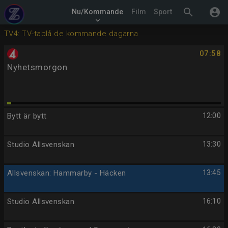
search
account_circle
Nu/Kommande
Film
Sport
keyboard_arrow_down
TV4: TV-tablå de kommande dagarna
07:58
Nyhetsmorgon
Bytt är bytt
12:00
Studio Allsvenskan
13:30
Allsvenskan: Hammarby - Häcken
13:45
Studio Allsvenskan
16:10