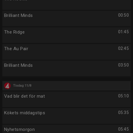
Brilliant Minds
00:50
The Ridge
01:45
The Au Pair
02:45
Brilliant Minds
03:50
Tisdag 11/8
Vad blir det för mat
05:10
Kökets middagstips
05:35
Nyhetsmorgon
05:45