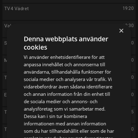
TV4 Vädret
19:20
Valutfrågningen: Daniel Helldén/Amanda Lind
19:30
×
Denna webbplats använder
Sveriges dummaste
20:00
cookies
Vi använder enhetsidentifierare för att
Morden i Helsingör
21:00
anpassa innehållet och annonserna till
användarna, tillhandahålla funktioner för
TV4 Nyheterna och Sporten
22:00
sociala medier och analysera vår trafik. Vi
vidarebefordrar även sådana identifierare
och annan information från din enhet till
Ekonominyheterna
22:40
de sociala medier och annons- och
analysföretag som vi samarbetar med.
TV4 Vädret
22:55
Dessa kan i sin tur kombinera
informationen med annan information
The Rookie
23:00
som du har tillhandahållit eller som de har