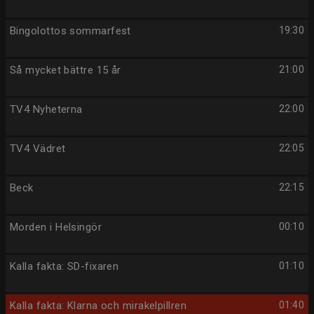
Bingolottos sommarfest
19:30
Så mycket bättre 15 år
21:00
TV4 Nyheterna
22:00
TV4 Vädret
22:05
Beck
22:15
Morden i Helsingör
00:10
Kalla fakta: SD-fixaren
01:10
Kalla fakta: Klarna och mirakelpillren
01:40