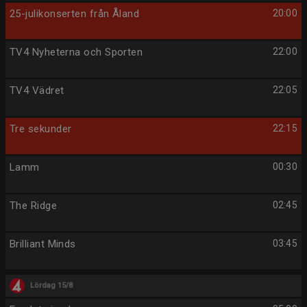
25-julikonserten från Åland
20:00
TV4 Nyheterna och Sporten
22:00
TV4 Vädret
22:05
Tre sekunder
22:15
Lamm
00:30
The Ridge
02:45
Brilliant Minds
03:45
Lördag 15/8