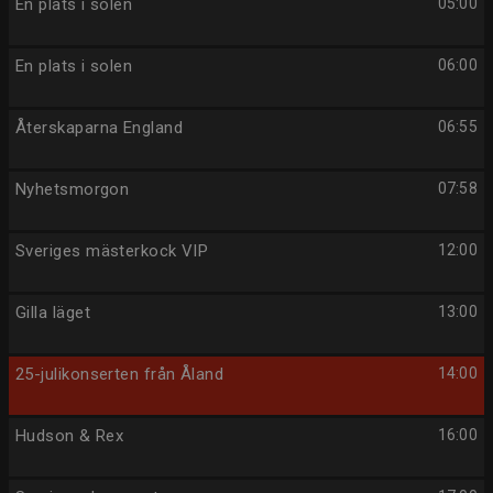
En plats i solen
05:00
En plats i solen
06:00
Återskaparna England
06:55
Nyhetsmorgon
07:58
Sveriges mästerkock VIP
12:00
Gilla läget
13:00
25-julikonserten från Åland
14:00
Hudson & Rex
16:00