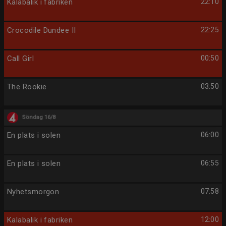
Kalabalik i fabriken
22:10
Crocodile Dundee II
22:25
Call Girl
00:50
The Rookie
03:50
Söndag 16/8
En plats i solen
06:00
En plats i solen
06:55
Nyhetsmorgon
07:58
Kalabalik i fabriken
12:00