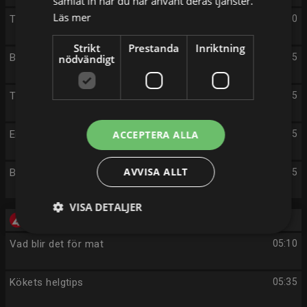
samlat in när du har använt deras tjänster.
Läs mer
The Rookie
23:50
Strikt
Prestanda
Inriktning
Brilliant Minds
00:45
nödvändigt
The Ridge
01:45
En plats i solen
ACCEPTERA ALLA
02:45
AVVISA ALLT
Brilliant Minds
03:45
VISA DETALJER
Fredag 14/8
Vad blir det för mat
05:10
Kökets helgtips
05:35