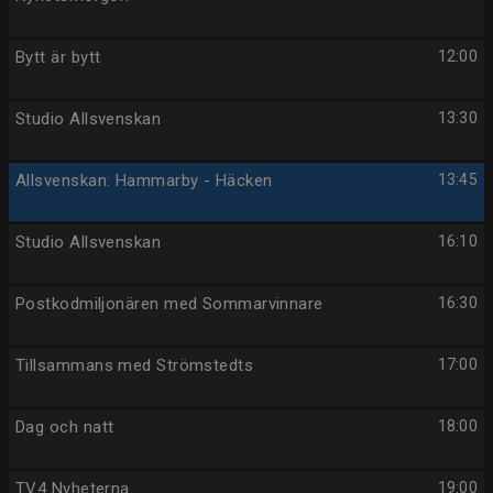
Bytt är bytt
12:00
Studio Allsvenskan
13:30
Allsvenskan: Hammarby - Häcken
13:45
Studio Allsvenskan
16:10
Postkodmiljonären med Sommarvinnare
16:30
Tillsammans med Strömstedts
17:00
Dag och natt
18:00
TV4 Nyheterna
19:00