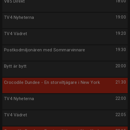
V85 Direkt
18:00
TV4 Nyheterna
19:00
TV4 Vädret
19:20
Postkodmiljonären med Sommarvinnare
19:30
Bytt är bytt
20:00
Crocodile Dundee - En storviltjägare i New York
21:30
TV4 Nyheterna
22:00
TV4 Vädret
22:05