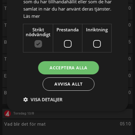
som du har tillhandahållit eller som de har
The Rookie
samlat in när du har använt deras tjänster.
23:00
Läs mer
The Rookie
23:50
Strikt
Prestanda
Inriktning
nödvändigt
Brilliant Minds
00:45
The Rookie
01:40
ACCEPTERA ALLA
En plats i solen
02:40
AVVISA ALLT
Brilliant Minds
03:40
VISA DETALJER
Torsdag 13/8
Vad blir det för mat
05:10