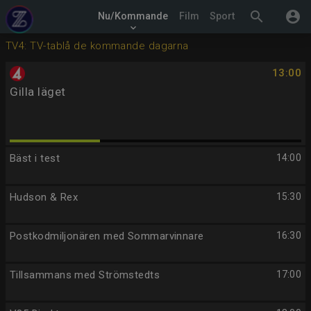
search
account_circle
Nu/Kommande
Film
Sport
keyboard_arrow_down
TV4: TV-tablå de kommande dagarna
13:00
Gilla läget
Bäst i test
14:00
Hudson & Rex
15:30
Postkodmiljonären med Sommarvinnare
16:30
Tillsammans med Strömstedts
17:00