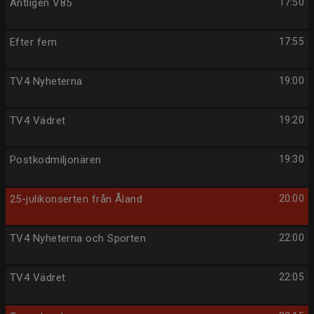
Äntligen V85
17:50
Efter fem
17:55
TV4 Nyheterna
19:00
TV4 Vädret
19:20
Postkodmiljonären
19:30
25-julikonserten från Åland
20:00
TV4 Nyheterna och Sporten
22:00
TV4 Vädret
22:05