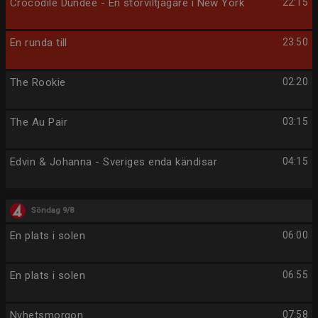
Crocodile Dundee - En storviltjägare i New York
22:15
En runda till
23:50
The Rookie
02:20
The Au Pair
03:15
Edvin & Johanna - Sveriges enda kändisar
04:15
Söndag 9/8
En plats i solen
06:00
En plats i solen
06:55
Nyhetsmorgon
07:58