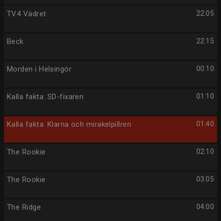
TV4 Vädret
22:05
Beck
22:15
Morden i Helsingör
00:10
Kalla fakta: SD-fixaren
01:10
Kalla fakta: Klarna och mirakelpillren
01:40
The Rookie
02:10
The Rookie
03:05
The Ridge
04:00