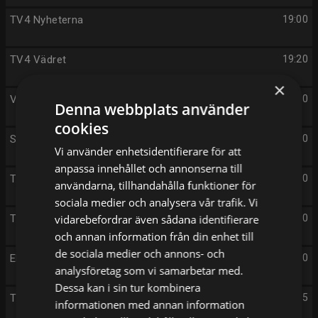
TV4 Nyheterna
19:00
TV4 Vädret
19:20
×
Vem kan styra Mauri?
19:30
Denna webbplats använder
cookies
Sveriges mästerkock VIP
20:00
Vi använder enhetsidentifierare för att
anpassa innehållet och annonserna till
Tills döden skiljer oss
21:00
användarna, tillhandahålla funktioner för
sociala medier och analysera vår trafik. Vi
TV4 Nyheterna och Sporten
vidarebefordrar även sådana identifierare
22:00
och annan information från din enhet till
de sociala medier och annons- och
Ekonominyheterna
22:40
analysföretag som vi samarbetar med.
Dessa kan i sin tur kombinera
TV4 Vädret
22:55
informationen med annan information