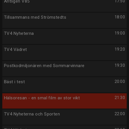
Äntligen V85
17:50
Tillsammans med Strömstedts
18:00
TV4 Nyheterna
19:00
TV4 Vädret
19:20
Postkodmiljonären med Sommarvinnare
19:30
Bäst i test
20:00
Hälsoresan - en smal film av stor vikt
21:30
TV4 Nyheterna och Sporten
22:00