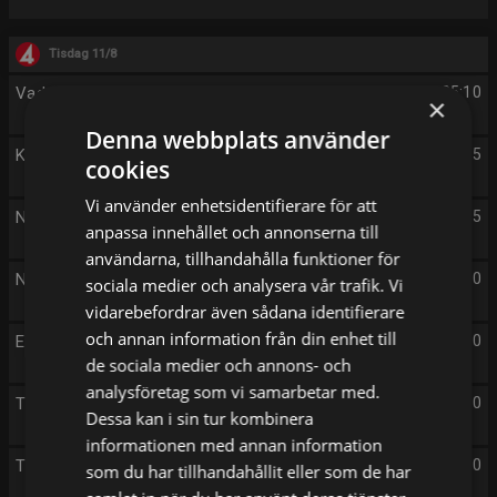
Tisdag 11/8
Vad blir det för mat
05:10
×
Denna webbplats använder
Kökets middagstips
05:35
cookies
Vi använder enhetsidentifierare för att
Nyhetsmorgon
05:45
anpassa innehållet och annonserna till
användarna, tillhandahålla funktioner för
Nyhetsdagen
12:00
sociala medier och analysera vår trafik. Vi
vidarebefordrar även sådana identifierare
och annan information från din enhet till
Efter fem
17:00
de sociala medier och annons- och
analysföretag som vi samarbetar med.
TV4 Nyheterna
19:00
Dessa kan i sin tur kombinera
informationen med annan information
TV4 Vädret
19:20
som du har tillhandahållit eller som de har