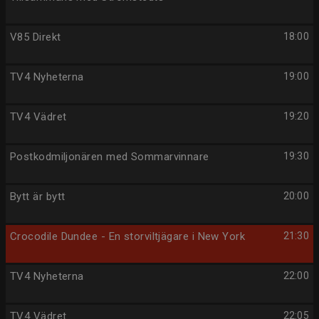
V85 Direkt
18:00
TV4 Nyheterna
19:00
TV4 Vädret
19:20
Postkodmiljonären med Sommarvinnare
19:30
Bytt är bytt
20:00
Crocodile Dundee - En storviltjägare i New York
21:30
TV4 Nyheterna
22:00
TV4 Vädret
22:05