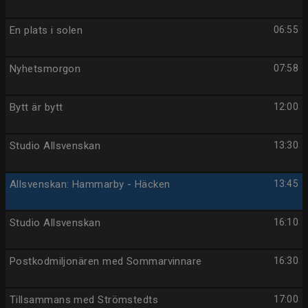
En plats i solen
06:55
Nyhetsmorgon
07:58
Bytt är bytt
12:00
Studio Allsvenskan
13:30
Allsvenskan: Hammarby - Häcken
13:45
Studio Allsvenskan
16:10
Postkodmiljonären med Sommarvinnare
16:30
Tillsammans med Strömstedts
17:00