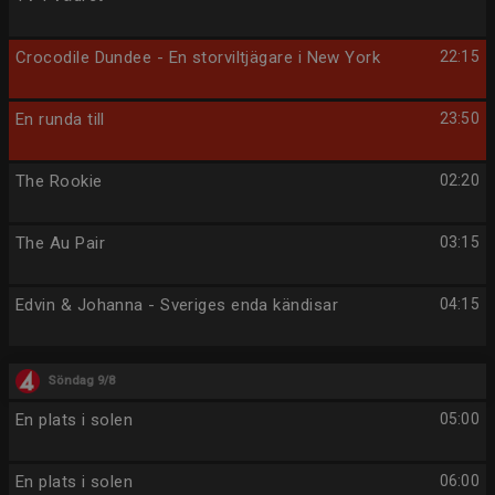
Crocodile Dundee - En storviltjägare i New York
22:15
En runda till
23:50
The Rookie
02:20
The Au Pair
03:15
Edvin & Johanna - Sveriges enda kändisar
04:15
Söndag 9/8
En plats i solen
05:00
En plats i solen
06:00