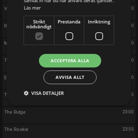
samlat in när du har använt deras tjänster.
Läs mer
Valutfrågningen: Simona Mohamsson
19:30
Strikt
Prestanda
Inriktning
Renées brygga
20:00
nödvändigt
Morden i Marlow
21:00
TV4 Nyheterna och Sporten
ACCEPTERA ALLA
22:00
AVVISA ALLT
Ekonominyheterna
22:40
VISA DETALJER
TV4 Vädret
22:55
The Ridge
23:00
The Rookie
23:55