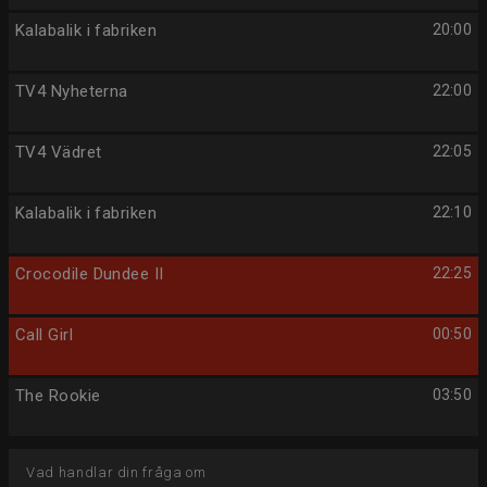
Kalabalik i fabriken
20:00
TV4 Nyheterna
22:00
TV4 Vädret
22:05
Kalabalik i fabriken
22:10
Crocodile Dundee II
22:25
Call Girl
00:50
The Rookie
03:50
Vad handlar din fråga om