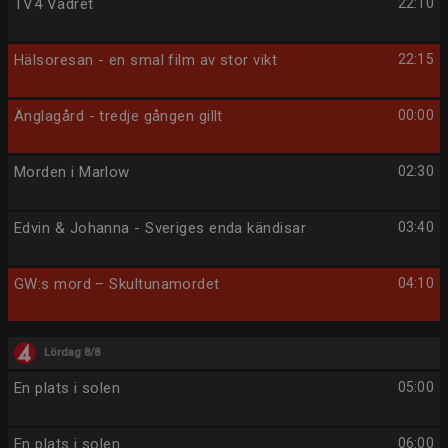
TV4 Vädret
22:10
Hälsoresan - en smal film av stor vikt
22:15
Änglagård - tredje gången gillt
00:00
Morden i Marlow
02:30
Edvin & Johanna - Sveriges enda kändisar
03:40
GW:s mord – Skultunamordet
04:10
Lördag 8/8
En plats i solen
05:00
En plats i solen
06:00