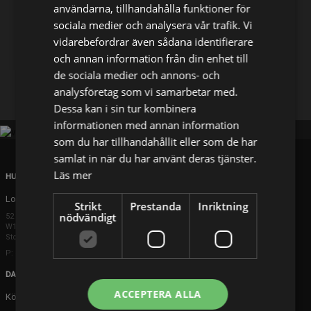
användarna, tillhandahålla funktioner för
sociala medier och analysera vår trafik. Vi
Dela på
vidarebefordrar även sådana identifierare
och annan information från din enhet till
de sociala medier och annons- och
Facebook
X
E-postadress
analysföretag som vi samarbetar med.
Dessa kan i sin tur kombinera
informationen med annan information
som du har tillhandahållit eller som de har
samlat in när du har använt deras tjänster.
Läs mer
HUVUDKONTOR
London
Strikt
Prestanda
Inriktning
nödvändigt
52 Brook Street
W1K 5DS London
Storbritannien
P: +44 203 608 8181
DANMARK
ACCEPTERA ALLA
Köpenhamn