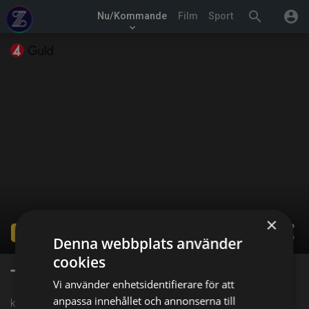
search
account_circle
Nu/Kommande
Film
Sport
keyboard_arrow_down
×
share
Ended
Denna webbplats använder
cookies
The Rookie
Vi använder enhetsidentifierare för att
anpassa innehållet och annonserna till
kl. 21:00 på TV4 Guld