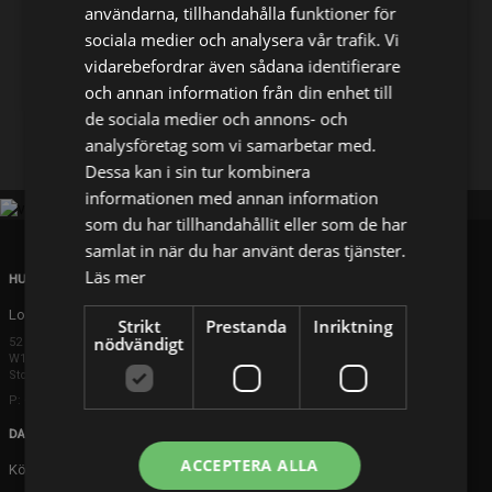
användarna, tillhandahålla funktioner för
sociala medier och analysera vår trafik. Vi
Dela på
vidarebefordrar även sådana identifierare
och annan information från din enhet till
de sociala medier och annons- och
Facebook
X
E-postadress
analysföretag som vi samarbetar med.
Dessa kan i sin tur kombinera
informationen med annan information
som du har tillhandahållit eller som de har
samlat in när du har använt deras tjänster.
Läs mer
HUVUDKONTOR
London
Strikt
Prestanda
Inriktning
nödvändigt
52 Brook Street
W1K 5DS London
Storbritannien
P: +44 203 608 8181
DANMARK
ACCEPTERA ALLA
Köpenhamn