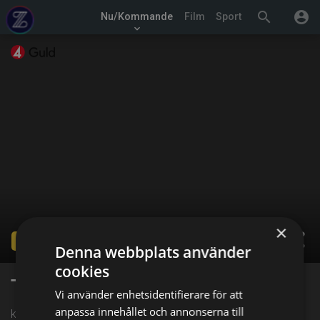
search
account_circle
Nu/Kommande
Film
Sport
keyboard_arrow_down
×
share
Ended
Denna webbplats använder
cookies
The Rookie
Vi använder enhetsidentifierare för att
anpassa innehållet och annonserna till
kl. 20:00 på TV4 Guld