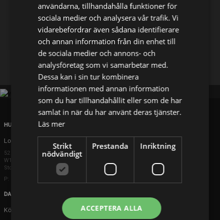
användarna, tillhandahålla funktioner för
sociala medier och analysera vår trafik. Vi
Dela på
vidarebefordrar även sådana identifierare
och annan information från din enhet till
de sociala medier och annons- och
Facebook
X
E-postadress
analysföretag som vi samarbetar med.
Dessa kan i sin tur kombinera
informationen med annan information
som du har tillhandahållit eller som de har
samlat in när du har använt deras tjänster.
Läs mer
HUVUDKONTOR
London
Strikt
Prestanda
Inriktning
nödvändigt
52 Brook Street
W1K 5DS London
Storbritannien
P: +44 203 608 8181
DANMARK
ACCEPTERA ALLA
Köpenhamn