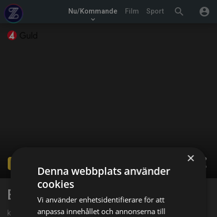
search
account_circle
Nu/Kommande
Film
Sport
keyboard_arrow_down
×
share
Ended
Denna webbplats använder
cookies
Beverly Hills 90210
Vi använder enhetsidentifierare för att
anpassa innehållet och annonserna till
kl. 11:00 på TV4 Guld