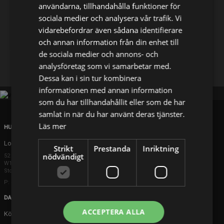
användarna, tillhandahålla funktioner för
sociala medier och analysera vår trafik. Vi
Dela på
vidarebefordrar även sådana identifierare
och annan information från din enhet till
de sociala medier och annons- och
Facebook
X
E-postadress
analysföretag som vi samarbetar med.
Dessa kan i sin tur kombinera
informationen med annan information
som du har tillhandahållit eller som de har
samlat in när du har använt deras tjänster.
Läs mer
HUVUDKONTOR
London
Strikt
Prestanda
Inriktning
nödvändigt
52 Brook Street
W1K 5DS London
Storbritannien
P: +44 203 608 8181
DANMARK
ACCEPTERA ALLA
Köpenhamn