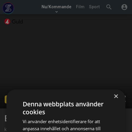
search
account_circle
Nu/Kommande
Film
Sport
keyboard_arrow_down
×
share
Ended
Denna webbplats använder
cookies
Beverly Hills
Vi använder enhetsidentifierare för att
anpassa innehållet och annonserna till
kl. 02:00 på TV4 Guld