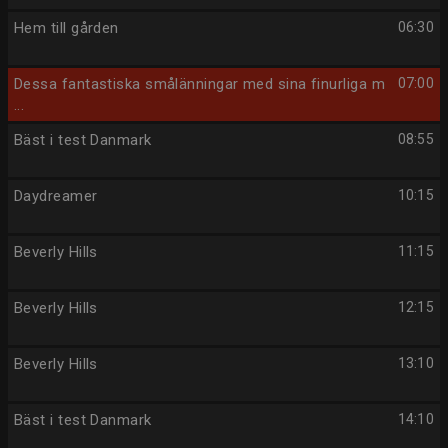
Hem till gården
06:30
Dessa fantastiska smålänningar med sina finurliga m
07:00
...
Bäst i test Danmark
08:55
Daydreamer
10:15
Beverly Hills
11:15
Beverly Hills
12:15
Beverly Hills
13:10
Bäst i test Danmark
14:10