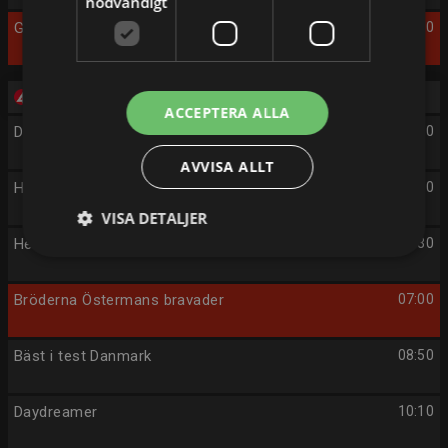
nödvändigt
Gomorron Bill!
03:00
Tisdag 11/8
ACCEPTERA ALLA
Daydreamer
05:00
AVVISA ALLT
Hem till gården
06:00
VISA DETALJER
Hem till gården
06:30
Bröderna Östermans bravader
07:00
Bäst i test Danmark
08:50
Daydreamer
10:10