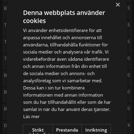
×
Beverly Hills
19:05
Denna webbplats använder
cookies
The Rookie
20:05
Vi använder enhetsidentifierare för att
anpassa innehållet och annonserna till
The Rookie
21:05
användarna, tillhandahålla funktioner för
sociala medier och analysera vår trafik. Vi
The Hardacres
vidarebefordrar även sådana identifierare
22:00
och annan information från din enhet till
de sociala medier och annons- och
Beverly Hills
23:00
analysföretag som vi samarbetar med.
Dessa kan i sin tur kombinera
Beverly Hills
00:00
informationen med annan information
som du har tillhandahållit eller som de har
Beverly Hills
samlat in när du har använt deras tjänster.
01:00
Läs mer
Daydreamer
01:59
Strikt
Prestanda
Inriktning