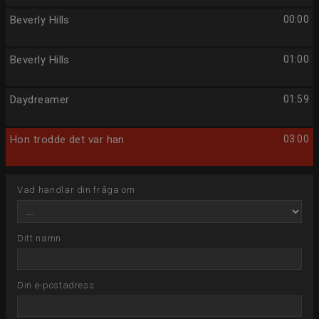
Beverly Hills
00:00
Beverly Hills
01:00
Daydreamer
01:59
Hon trodde det var han
03:00
Vad handlar din fråga om
Ditt namn
Din e-postadress