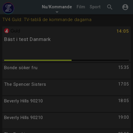
search
account_circle
Nu/Kommande
Film
Sport
keyboard_arrow_down
TV4 Guld: TV-tablå de kommande dagarna
14:05
Bäst i test Danmark
Bonde söker fru
15:35
The Spencer Sisters
17:05
Beverly Hills 90210
18:05
Beverly Hills 90210
19:00