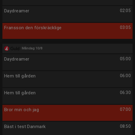
Daydreamer
02:05
Fransson den förskräcklige
03:05
Måndag 10/8
Daydreamer
05:00
Hem till gården
06:00
Hem till gården
06:30
Bror min och jag
07:00
Bäst i test Danmark
08:50