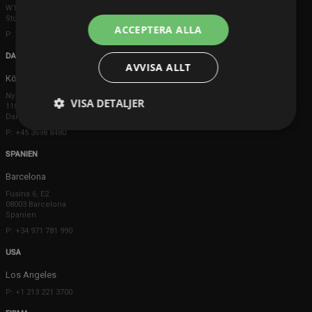
W1K 5DS London
Storbritannien
ACCEPTERA ALLA
P: +44 203 608 8181
DANMARK
AVVISA ALLT
Köpenhamn
Ny Østergade 20
VISA DETALJER
1101 København K
Danmark
P: +45 3698 8480
SPANIEN
Barcelona
Fusina 6, E2
08003 Barcelona
Spanien
P: +34 971 781 990
USA
Los Angeles
P: +1 213 221 3700