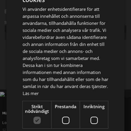
Vi använder enhetsidentifierare för att
Episode 3
anpassa innehållet och annonserna till
användarna, tillhandahålla funktioner för
Sändningsinformation
Publicerad:
2022
sociala medier och analysera vår trafik. Vi
Genre:
Dokumentär
vidarebefordrar även sådana identifierare
och annan information från din enhet till
de sociala medier och annons- och
Dela på
analysföretag som vi samarbetar med.
Dessa kan i sin tur kombinera
informationen med annan information
Facebook
X
E-postadress
som du har tillhandahållit eller som de har
samlat in när du har använt deras tjänster.
Läs mer
Strikt
Prestanda
Inriktning
nödvändigt
HUVUDKONTOR
London
52 Brook Street