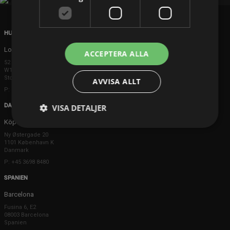
HUVUDKONTOR
London
ACCEPTERA ALLA
52 Brook Street
W1K 5DS London
Storbritannien
AVVISA ALLT
P: +44 203 608 8181
DANMARK
VISA DETALJER
Köpenhamn
Ny Østergade 20
1101 København K
Danmark
P: +45 3698 8480
SPANIEN
Barcelona
Fusina 6, E2
08003 Barcelona
Spanien