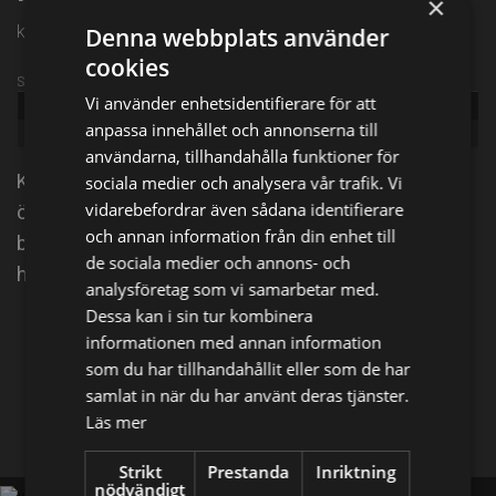
×
kl. 21:00 på TV3
Denna webbplats använder
cookies
Sändningsinformation
Vi använder enhetsidentifierare för att
Publicerad:
2014
anpassa innehållet och annonserna till
Genre:
Action
användarna, tillhandahålla funktioner för
Katniss Everdeen, flickan det slår gnistor om, har
sociala medier och analysera vår trafik. Vi
vidarebefordrar även sådana identifierare
överlevt. Hon har skilts från några av sina närmaste
och annan information från din enhet till
bundsförvanter och är nu orolig för deras säkerhet i
de sociala medier och annons- och
huvudstaden.
analysföretag som vi samarbetar med.
Dessa kan i sin tur kombinera
Dela på
informationen med annan information
som du har tillhandahållit eller som de har
samlat in när du har använt deras tjänster.
Facebook
X
E-postadress
Läs mer
Strikt
Prestanda
Inriktning
nödvändigt