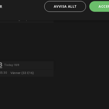
23:00
After We Collided
ER
AVVISA ALLT
ACCE
01:05
Fifty Shades Freed
03:20
Dödligt Vapen 4
Tisdag 18/8
05:30
Vänner (S3 E16)