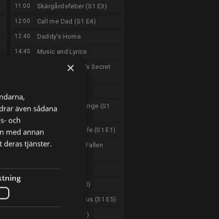
11:00
Skärgårdsfeber (S1 E3)
12:00
Call me Dad (S1 E4)
12:40
Daddy's Home
14:45
Music and Lyrics
×
17:00
Gordon Ramsay's Secret
Service (S1 E11)
18:00
Gruvan (S2 E5)
ändarna,
19:00
Charterfeber Sverige (S1
ordrar även sådana
E1)
ns- och
20:00
The Miniature Wife (S1 E1)
nen med annan
 deras tjänster.
21:00
Jurassic World: Fallen
Kingdom
23:30
Partisan (S2 E3)
ktning
00:40
MindGap (S1 E10)
01:35
S:t Görans sjukhus (S1 E5)
02:35
Outlander (S2 E7)