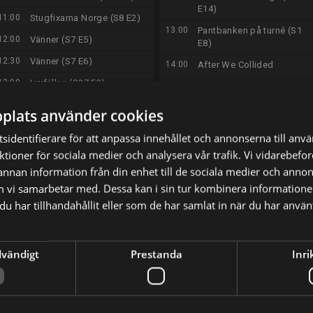
E14)
11:00
Stugfixarna Norge (S8 E2)
13:00
Pantbanken på turné (S1
12:00
Vänner (S7 E5)
E8)
12:30
Vänner (S7 E6)
14:00
After We Collided
13:00
Lyxfällan (S27 E3)
16:00
Skärgårdsfeber (S1 E3)
14:00
The Real Housewives of
17:00
Husköp i blindo (S2 E3)
plats använder cookies
Atlanta (S16 E3)
18:30
Jurassic World
sidentifierare för att anpassa innehållet och annonserna till anv
15:00
NCIS (S14 E8)
21:00
Free Guy
nktioner för sociala medier och analysera vår trafik. Vi vidarebef
16:00
Without a Trace (S1 E20)
 annan information från din enhet till de sociala medier och anno
23:20
Daddy's Home
17:00
Stugfixarna Norge (S8 E3)
m vi samarbetar med. Dessa kan i sin tur kombinera informatio
01:20
Svenska fall (S2 E3)
u har tillhandahållit eller som de har samlat in när du har använt
18:00
Lyxfällan (S27 E4)
02:20
I huvudet på en
19:00
Vänner (S7 E7)
gärningsman (S2 E1)
19:30
Vänner (S7 E8)
03:20
Outlander (S2 E5)
dvändigt
Prestanda
Inri
20:00
Grosse Pointe Garden
04:25
Outlander (S2 E6)
Society (S1 E9)
21:00
Music and Lyrics