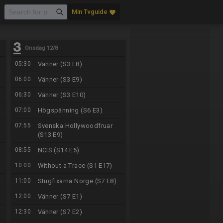
Min Tvguide
favorite
Onsdag 12/8
05:30
Vänner (S3 E8)
06:00
Vänner (S3 E9)
06:30
Vänner (S3 E10)
07:00
Högspänning (S6 E3)
07:55
Svenska Hollywoodfruar
(S13 E9)
08:55
NCIS (S14 E5)
10:00
Without a Trace (S1 E17)
11:00
Stugfixarna Norge (S7 E8)
12:00
Vänner (S7 E1)
12:30
Vänner (S7 E2)