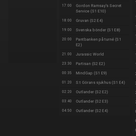
17:00
Gordon Ramsay's Secret
Service (S1 E10)
18:00
Gruvan (S2 E4)
19:00
Svenska bönder (S1 E8)
20:00
Pantbanken på turné (S1
E2)
21:00
Jurassic World
23:30
Partisan (S2 E2)
00:35
MindGap (S1 E9)
01:20
S:t Görans sjukhus (S1 E4)
02:20
Outlander (S2 E2)
03:40
Outlander (S2 E3)
04:50
Outlander (S2 E4)