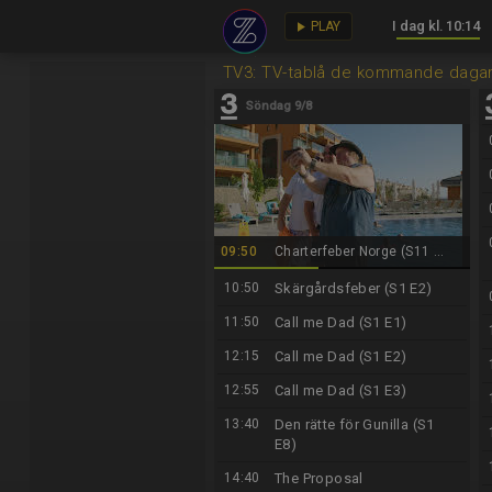
I dag kl. 10:14
key
play_arrow
PLAY
TV3: TV-tablå de kommande daga
Söndag 9/8
09:50
Charterfeber Norge (S11 ...
10:50
Skärgårdsfeber (S1 E2)
11:50
Call me Dad (S1 E1)
12:15
Call me Dad (S1 E2)
12:55
Call me Dad (S1 E3)
13:40
Den rätte för Gunilla (S1
E8)
14:40
The Proposal