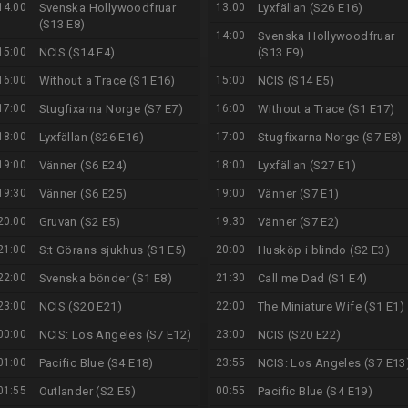
14:00
Svenska Hollywoodfruar
13:00
Lyxfällan (S26 E16)
(S13 E8)
14:00
Svenska Hollywoodfruar
15:00
NCIS (S14 E4)
(S13 E9)
16:00
Without a Trace (S1 E16)
15:00
NCIS (S14 E5)
17:00
Stugfixarna Norge (S7 E7)
16:00
Without a Trace (S1 E17)
18:00
Lyxfällan (S26 E16)
17:00
Stugfixarna Norge (S7 E8)
19:00
Vänner (S6 E24)
18:00
Lyxfällan (S27 E1)
19:30
Vänner (S6 E25)
19:00
Vänner (S7 E1)
20:00
Gruvan (S2 E5)
19:30
Vänner (S7 E2)
21:00
S:t Görans sjukhus (S1 E5)
20:00
Husköp i blindo (S2 E3)
22:00
Svenska bönder (S1 E8)
21:30
Call me Dad (S1 E4)
23:00
NCIS (S20 E21)
22:00
The Miniature Wife (S1 E1)
00:00
NCIS: Los Angeles (S7 E12)
23:00
NCIS (S20 E22)
01:00
Pacific Blue (S4 E18)
23:55
NCIS: Los Angeles (S7 E13
01:55
Outlander (S2 E5)
00:55
Pacific Blue (S4 E19)