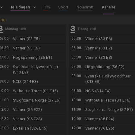
board_arrow_down
Hela dagen
keyboard_arrow_down
Film
Sport
Nöjesnytt
Kanaler
rna
Måndag 10/8
Tisdag 11/8
06:00
Vänner (S3 E5)
05:30
Vänner (S3 E6)
06:30
Vänner (S3 E6)
06:00
Vänner (S3 E7)
07:00
Högspänning (S6 E1)
06:30
Vänner (S3 E8)
08:00
Svenska Hollywoodfruar
07:00
Högspänning (S6 E2)
(S13 E7)
08:00
Svenska Hollywoodfruar
09:00
NCIS (S14 E3)
(S13 E8)
10:00
Without a Trace (S1 E15)
08:55
NCIS (S14 E4)
11:00
Stugfixarna Norge (S7 E6)
10:00
Without a Trace (S1 E16)
12:00
Vänner (S6 E22)
11:00
Stugfixarna Norge (S7 E7)
12:30
Vänner (S6 E23)
12:00
Vänner (S6 E24)
13:00
Lyxfällan (S26 E15)
12:30
Vänner (S6 E25)