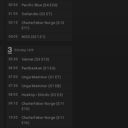
00:50
Pacific Blue (S4 E20)
01:50
Outlander (S2 E7)
03:10
Charterfeber Norge (S13
E11)
04:05
NCIS (S21 E1)
Söndag 16/8
05:30
Vänner (S3 E13)
06:00
Pantbanken (S1 E6)
07:00
Unga Mammor (S1 E7)
07:30
Unga Mammor (S1 E8)
08:00
Husköp i blindo (S2 E3)
09:10
Charterfeber Norge (S11
E15)
10:05
Charterfeber Norge (S11
E16)