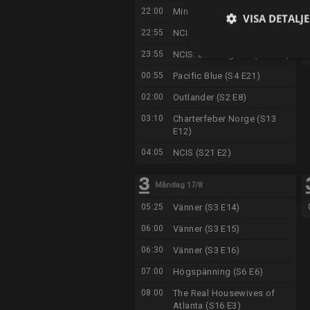
22:00
MindGap (S1 E10)
VISA DETALJ
22:55
NCIS (S21 E2)
23:55
NCIS: Los Angeles (S7 E15)
00:55
Pacific Blue (S4 E21)
02:00
Outlander (S2 E8)
03:10
Charterfeber Norge (S13
E12)
04:05
NCIS (S21 E2)
Måndag 17/8
05:25
Vänner (S3 E14)
06:00
Vänner (S3 E15)
06:30
Vänner (S3 E16)
07:00
Högspänning (S6 E6)
08:00
The Real Housewives of
Atlanta (S16 E3)