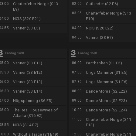
03:05
Charterfeber Norge (S13
02:00
Outlander (S2 E6)
E9)
03:05
Charterfeber Norge (S13
04:00
NCIS (S20 E21)
E10)
04:55
Vänner (S3 E5)
04:00
NCIS (S20 E22)
04:55
Vänner (S3 E7)
Fredag 14/8
Lördag 15/8
05:00
Vänner (S3 E11)
06:00
Pantbanken (S1 E5)
05:30
Vänner (S3 E12)
07:00
Unga Mammor (S1 E5)
06:00
Vänner (S3 E13)
07:30
Unga Mammor (S1 E6)
06:30
Vänner (S3 E14)
08:00
Dance Moms (S2 E22)
07:00
Högspänning (S6 E5)
09:00
Dance Moms (S2 E23)
08:00
The Real Housewives of
10:00
Dance Moms (S2 E24)
Atlanta (S16 E2)
11:00
Charterfeber Norge (S11
08:55
NCIS (S14 E7)
E13)
10:00
Without a Trace (S1 E19)
12:00
Charterfeber Norge (S11