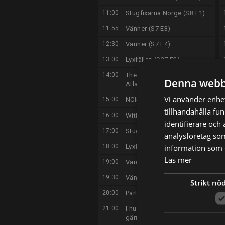
11:00
Stugfixarna Norge (S8 E1)
11:55
Vänner (S7 E3)
12:30
Vänner (S7 E4)
13:00
Lyxfällan (S27 E2)
14:00
The Real Housewives of
Denna webb
Atlanta (S16 E2)
Vi använder enhet
15:00
NCIS (S14 E7)
tillhandahålla fu
16:00
Without a Trace (S1 E19)
identifierare och
17:00
Stugfixarna Norge (S8 E2)
analysföretag so
information som d
18:00
Lyxfällan (S27 E3)
Läs mer
19:00
Vänner (S7 E5)
19:30
Vänner (S7 E6)
Strikt nö
20:00
Partisan (S2 E3)
21:00
I huvudet på en
gärningsman (S2 E1)