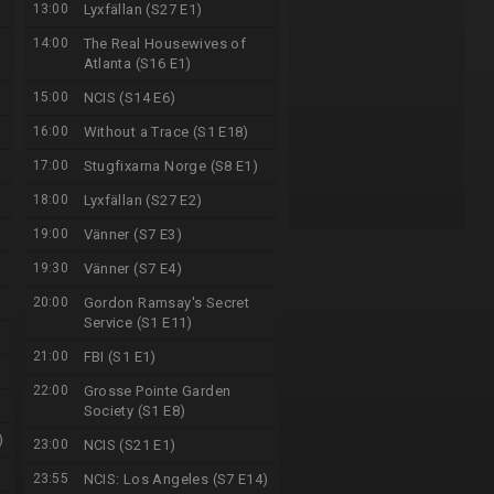
13:00
Lyxfällan (S27 E1)
14:00
The Real Housewives of
Atlanta (S16 E1)
15:00
NCIS (S14 E6)
16:00
Without a Trace (S1 E18)
17:00
Stugfixarna Norge (S8 E1)
18:00
Lyxfällan (S27 E2)
19:00
Vänner (S7 E3)
19:30
Vänner (S7 E4)
20:00
Gordon Ramsay's Secret
Service (S1 E11)
21:00
FBI (S1 E1)
22:00
Grosse Pointe Garden
Society (S1 E8)
)
23:00
NCIS (S21 E1)
23:55
NCIS: Los Angeles (S7 E14)