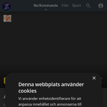
search
account_circle
Nu/Kommande
Film
Sport
keyboard_arrow_down
×
share
Ended
Denna webbplats använder
cookies
Ambulansen UK
Vi använder enhetsidentifierare för att
anpassa innehållet och annonserna till
kl. 20:00 på TV12