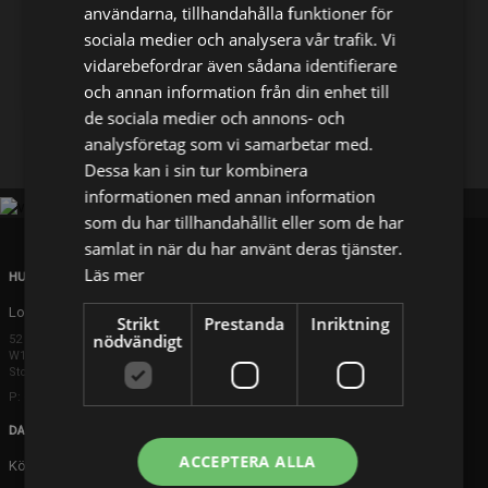
användarna, tillhandahålla funktioner för
sociala medier och analysera vår trafik. Vi
Dela på
vidarebefordrar även sådana identifierare
och annan information från din enhet till
de sociala medier och annons- och
Facebook
X
E-postadress
analysföretag som vi samarbetar med.
Dessa kan i sin tur kombinera
informationen med annan information
som du har tillhandahållit eller som de har
samlat in när du har använt deras tjänster.
Läs mer
HUVUDKONTOR
London
Strikt
Prestanda
Inriktning
nödvändigt
52 Brook Street
W1K 5DS London
Storbritannien
P: +44 203 608 8181
DANMARK
ACCEPTERA ALLA
Köpenhamn