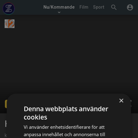
search
account_circle
Nu/Kommande
Film
Sport
keyboard_arrow_down
×
share
Ended
Denna webbplats använder
cookies
Human Error
Vi använder enhetsidentifierare för att
anpassa innehållet och annonserna till
kl. 03:25 på TV12