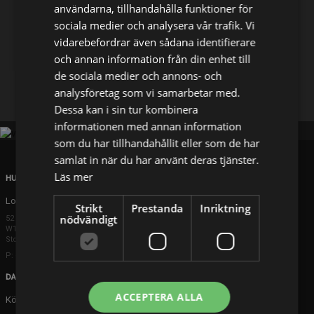
användarna, tillhandahålla funktioner för
sociala medier och analysera vår trafik. Vi
Dela på
vidarebefordrar även sådana identifierare
och annan information från din enhet till
de sociala medier och annons- och
Facebook
X
E-postadress
analysföretag som vi samarbetar med.
Dessa kan i sin tur kombinera
informationen med annan information
som du har tillhandahållit eller som de har
samlat in när du har använt deras tjänster.
Läs mer
HUVUDKONTOR
London
Strikt
Prestanda
Inriktning
nödvändigt
52 Brook Street
W1K 5DS London
Storbritannien
P: +44 203 608 8181
DANMARK
ACCEPTERA ALLA
Köpenhamn