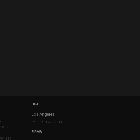
USA
Los Angeles
2
P: +1 213 221 3700
elona
FIRMA
781 990