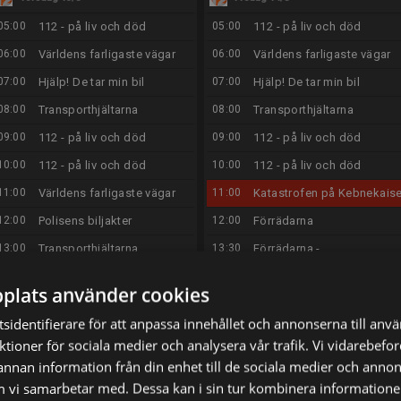
05:00
112 - på liv och död
05:00
112 - på liv och död
06:00
Världens farligaste vägar
06:00
Världens farligaste vägar
07:00
Hjälp! De tar min bil
07:00
Hjälp! De tar min bil
08:00
Transporthjältarna
08:00
Transporthjältarna
09:00
112 - på liv och död
09:00
112 - på liv och död
10:00
112 - på liv och död
10:00
112 - på liv och död
11:00
Världens farligaste vägar
11:00
Katastrofen på Kebnekais
12:00
Polisens biljakter
12:00
Förrädarna
13:00
Transporthjältarna
13:30
Förrädarna -
Gravkammaren
14:00
Hjälp! De tar min bil
plats använder cookies
14:00
Hellenius hörna
15:00
The Rookie
15:00
The Rookie
sidentifierare för att anpassa innehållet och annonserna till anv
16:00
The Rookie
nktioner för sociala medier och analysera vår trafik. Vi vidarebef
16:00
The Rookie
17:00
112 - på liv och död
 annan information från din enhet till de sociala medier och anno
17:00
112 - på liv och död
m vi samarbetar med. Dessa kan i sin tur kombinera informatio
18:00
Polisens biljakter