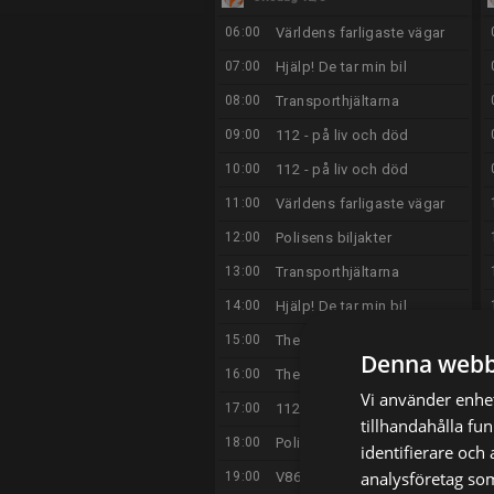
06:00
Världens farligaste vägar
07:00
Hjälp! De tar min bil
08:00
Transporthjältarna
09:00
112 - på liv och död
10:00
112 - på liv och död
11:00
Världens farligaste vägar
12:00
Polisens biljakter
13:00
Transporthjältarna
14:00
Hjälp! De tar min bil
15:00
The Rookie
Denna webb
16:00
The Rookie
Vi använder enhet
17:00
112 - på liv och död
tillhandahålla fu
18:00
Polisens biljakter
identifierare och
analysföretag so
19:00
V86 Direkt