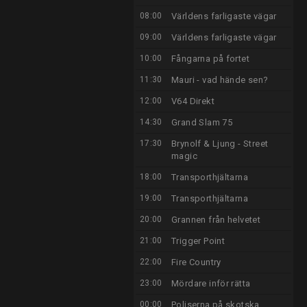
08:00
Världens farligaste vägar
09:00
Världens farligaste vägar
10:00
Fångarna på fortet
11:30
Mauri - vad hände sen?
12:00
V64 Direkt
14:30
Grand Slam 75
17:30
Brynolf & Ljung - Street
magic
18:00
Transporthjältarna
19:00
Transporthjältarna
20:00
Grannen från helvetet
21:00
Trigger Point
22:00
Fire Country
23:00
Mördare inför rätta
00:00
Poliserna på skotska