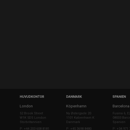
HUVUDKONTOR
DANMARK
SPANIEN
London
Köpenhamn
Barcelona
52 Brook Street
Ny Østergade 20
Fusina 6, E
W1K 5DS London
1101 København K
08003 Barc
Storbritannien
Danmark
Spanien
P: +44 203 608 8181
P: +45 3698 8480
P: +34 971 