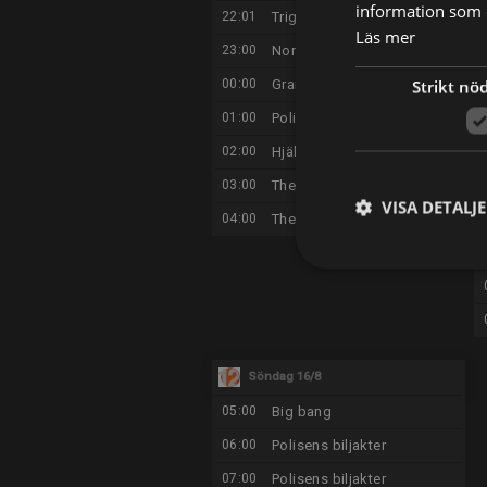
information som d
22:01
Trigger Point
Läs mer
23:00
Norrlandspolisen
Strikt nö
00:00
Grannen från helvetet
01:00
Polisens biljakter
02:00
Hjälp! De tar min bil
03:00
The Rookie
VISA DETALJ
04:00
The Rookie
Söndag 16/8
05:00
Big bang
06:00
Polisens biljakter
07:00
Polisens biljakter