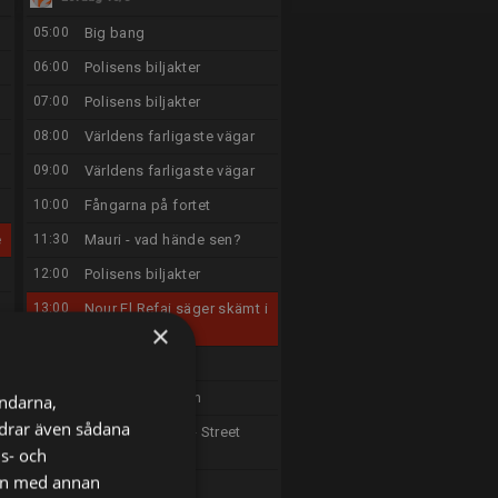
05:00
Big bang
06:00
Polisens biljakter
07:00
Polisens biljakter
08:00
Världens farligaste vägar
09:00
Världens farligaste vägar
10:00
Fångarna på fortet
e
11:30
Mauri - vad hände sen?
12:00
Polisens biljakter
13:00
Nour El Refai säger skämt i
×
ca 75 minuter
14:30
V85 Direkt
18:00
Berget Australien
ändarna,
ordrar även sådana
19:30
Brynolf & Ljung - Street
magic
ns- och
nen med annan
20:00
Gilla läget