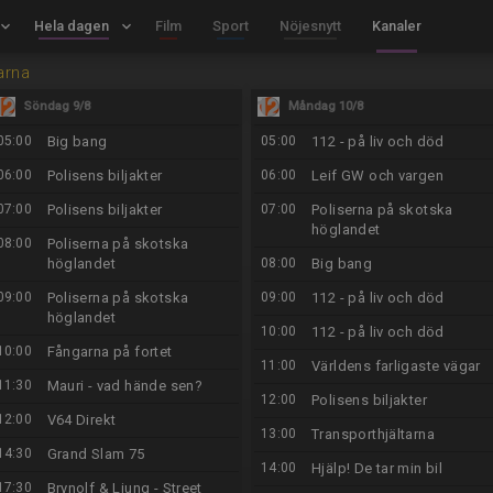
board_arrow_down
Hela dagen
keyboard_arrow_down
Film
Sport
Nöjesnytt
Kanaler
arna
Söndag 9/8
Måndag 10/8
05:00
Big bang
05:00
112 - på liv och död
06:00
Polisens biljakter
06:00
Leif GW och vargen
07:00
Polisens biljakter
07:00
Poliserna på skotska
höglandet
08:00
Poliserna på skotska
höglandet
08:00
Big bang
09:00
Poliserna på skotska
09:00
112 - på liv och död
höglandet
10:00
112 - på liv och död
10:00
Fångarna på fortet
11:00
Världens farligaste vägar
11:30
Mauri - vad hände sen?
12:00
Polisens biljakter
12:00
V64 Direkt
13:00
Transporthjältarna
14:30
Grand Slam 75
14:00
Hjälp! De tar min bil
17:30
Brynolf & Ljung - Street