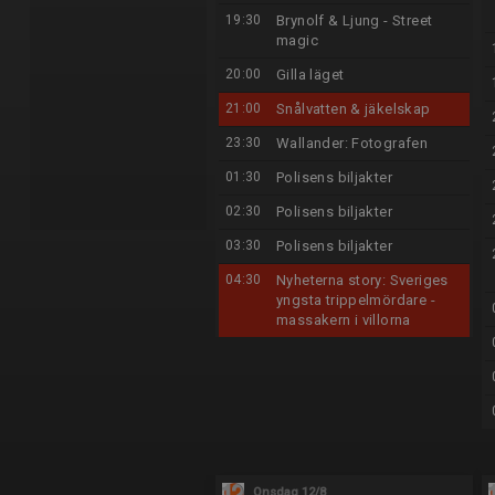
19:30
Brynolf & Ljung - Street
magic
20:00
Gilla läget
21:00
Snålvatten & jäkelskap
23:30
Wallander: Fotografen
01:30
Polisens biljakter
02:30
Polisens biljakter
03:30
Polisens biljakter
04:30
Nyheterna story: Sveriges
yngsta trippelmördare -
massakern i villorna
Onsdag 12/8