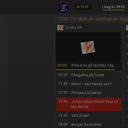
I dag kl. 09:53
key
play_arrow
PLAY
TV12: TV-tablå de kommande dag
Lördag 8/8
09:00
Poliserna på skotska hög ...
10:00
Fångarna på fortet
11:30
Mauri - vad hände sen?
12:00
Polisens biljakter
13:00
Johan Glans World Tour of
the World
14:30
V85 Direkt
18:00
Berget Australien