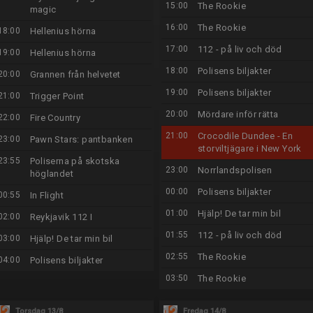
15:00
The Rookie
magic
16:00
The Rookie
18:00
Hellenius hörna
17:00
112 - på liv och död
19:00
Hellenius hörna
18:00
Polisens biljakter
20:00
Grannen från helvetet
19:00
Polisens biljakter
21:00
Trigger Point
20:00
Mördare inför rätta
22:00
Fire Country
21:00
Crocodile Dundee - En
23:00
Pawn Stars: pantbanken
storviltjägare i New York
23:55
Poliserna på skotska
23:00
Norrlandspolisen
höglandet
00:00
Polisens biljakter
00:55
In Flight
01:00
Hjälp! De tar min bil
02:00
Reykjavik 112 I
01:55
112 - på liv och död
03:00
Hjälp! De tar min bil
02:55
The Rookie
04:00
Polisens biljakter
03:50
The Rookie
Torsdag 13/8
Fredag 14/8