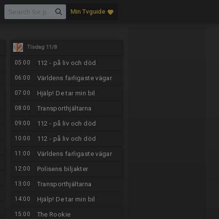
Min Tvguide
favorite
Tisdag 11/8
05:00
112 - på liv och död
06:00
Världens farligaste vägar
07:00
Hjälp! De tar min bil
08:00
Transporthjältarna
09:00
112 - på liv och död
10:00
112 - på liv och död
11:00
Världens farligaste vägar
12:00
Polisens biljakter
13:00
Transporthjältarna
14:00
Hjälp! De tar min bil
15:00
The Rookie