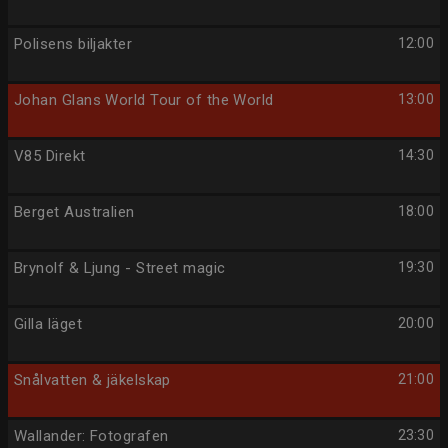
Polisens biljakter
12:00
Johan Glans World Tour of the World
13:00
V85 Direkt
14:30
Berget Australien
18:00
Brynolf & Ljung - Street magic
19:30
Gilla läget
20:00
Snålvatten & jäkelskap
21:00
Wallander: Fotografen
23:30