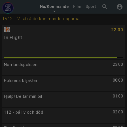
search
account_circle
Nu/Kommande
Film
Sport
keyboard_arrow_down
TV12: TV-tablå de kommande dagarna
22:00
In Flight
Norrlandspolisen
23:00
Polisens biljakter
00:00
Hjälp! De tar min bil
01:00
112 - på liv och död
02:00