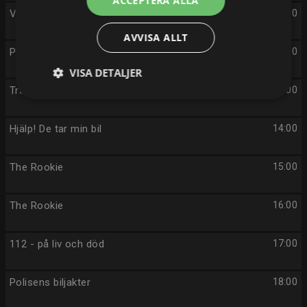
ACCEPTERA ALLA
Världens farligaste vägar
11:00
AVVISA ALLT
Polisens biljakter
12:00
VISA DETALJER
Transporthjältarna
13:00
Hjälp! De tar min bil
14:00
The Rookie
15:00
The Rookie
16:00
112 - på liv och död
17:00
Polisens biljakter
18:00