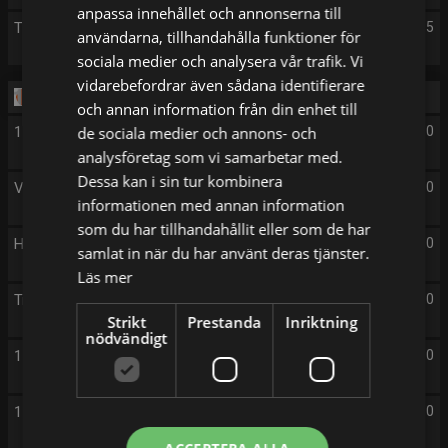
anpassa innehållet och annonserna till
The Rookie
04:05
användarna, tillhandahålla funktioner för
sociala medier och analysera vår trafik. Vi
vidarebefordrar även sådana identifierare
Tisdag 11/8
och annan information från din enhet till
112 - på liv och död
de sociala medier och annons- och
05:00
analysföretag som vi samarbetar med.
Dessa kan i sin tur kombinera
Världens farligaste vägar
06:00
informationen med annan information
som du har tillhandahållit eller som de har
Hjälp! De tar min bil
07:00
samlat in när du har använt deras tjänster.
Läs mer
Transporthjältarna
08:00
Strikt
Prestanda
Inriktning
nödvändigt
112 - på liv och död
09:00
112 - på liv och död
10:00