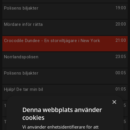
Polisens biljakter
19:00
Mördare inför rätta
20:00
Crocodile Dundee - En storviltjägare i New York
21:00
Norrlandspolisen
23:05
Polisens biljakter
00:05
Hjälp! De tar min bil
01:05
×
112 - på liv och död
02:05
Denna webbplats använder
cookies
The Rookie
03:05
Vi använder enhetsidentifierare för att