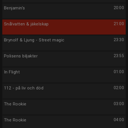
Benjamin's
20:00
Snålvatten & jäkelskap
21:00
Brynolf & Ljung - Street magic
23:30
Polisens biljakter
23:55
In Flight
01:00
112 - på liv och död
02:00
The Rookie
03:00
The Rookie
04:00