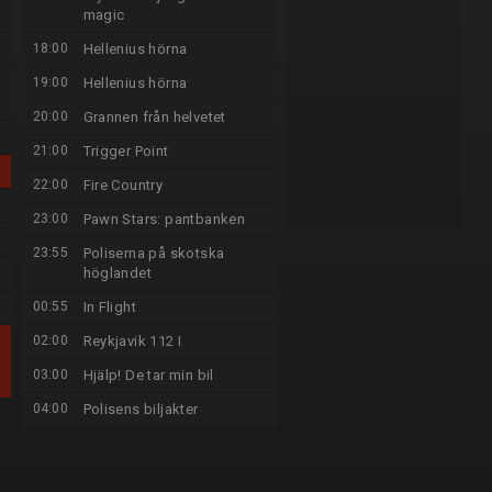
magic
18:00
Hellenius hörna
19:00
Hellenius hörna
20:00
Grannen från helvetet
21:00
Trigger Point
22:00
Fire Country
23:00
Pawn Stars: pantbanken
23:55
Poliserna på skotska
höglandet
00:55
In Flight
02:00
Reykjavik 112 I
03:00
Hjälp! De tar min bil
04:00
Polisens biljakter