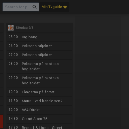
Min Tvguide
favorite
Söndag 9/8
05:00
Big bang
06:00
Polisens biljakter
07:00
Polisens biljakter
08:00
Poliserna på skotska
höglandet
09:00
Poliserna på skotska
höglandet
10:00
Fångarna på fortet
11:30
Mauri - vad hände sen?
12:00
V64 Direkt
14:30
Grand Slam 75
17:30
Brynolf & Ljung - Street