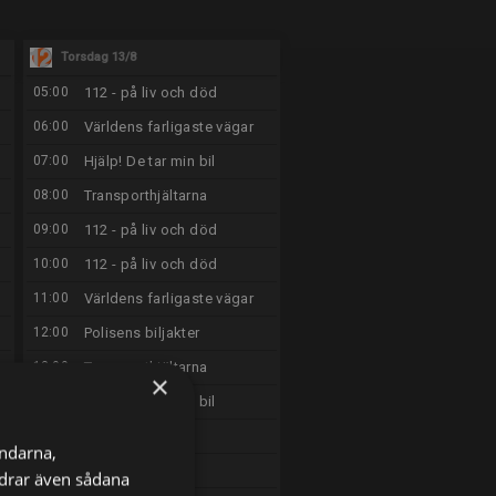
Torsdag 13/8
05:00
112 - på liv och död
06:00
Världens farligaste vägar
07:00
Hjälp! De tar min bil
08:00
Transporthjältarna
09:00
112 - på liv och död
10:00
112 - på liv och död
11:00
Världens farligaste vägar
12:00
Polisens biljakter
13:00
Transporthjältarna
×
14:00
Hjälp! De tar min bil
15:00
The Rookie
ändarna,
16:00
The Rookie
ordrar även sådana