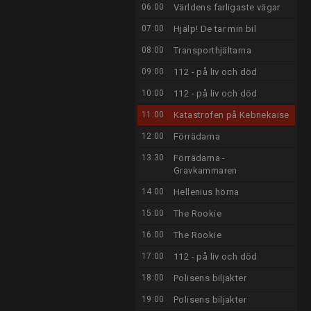
06:00
Världens farligaste vägar
07:00
Hjälp! De tar min bil
08:00
Transporthjältarna
09:00
112 - på liv och död
10:00
112 - på liv och död
11:00
Katastrofen på Kebnekaise
12:00
Förrädarna
13:30
Förrädarna -
Gravkammaren
14:00
Hellenius hörna
15:00
The Rookie
16:00
The Rookie
17:00
112 - på liv och död
18:00
Polisens biljakter
19:00
Polisens biljakter