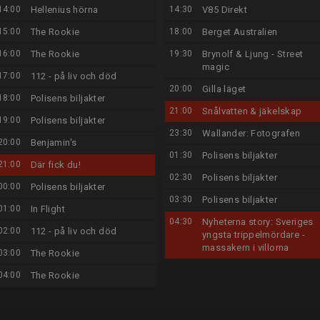
14:00
Hellenius hörna
14:30
V85 Direkt
15:00
The Rookie
18:00
Berget Australien
16:00
The Rookie
19:30
Brynolf & Ljung - Street
magic
17:00
112 - på liv och död
20:00
Gilla läget
18:00
Polisens biljakter
21:00
Snålvatten & jäkelskap
19:00
Polisens biljakter
23:30
Wallander: Fotografen
20:00
Benjamin's
01:30
Polisens biljakter
21:00
Där fick du!
02:30
Polisens biljakter
00:00
Polisens biljakter
03:30
Polisens biljakter
01:00
In Flight
04:30
Nyheterna story: Sveriges
02:00
112 - på liv och död
yngsta trippelmördare -
massakern i villorna
03:00
The Rookie
04:00
The Rookie