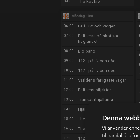
04:00
The Rookie
Måndag 10/8
06:00
Leif GW och vargen
07:00
Poliserna på skotska
höglandet
08:00
Big bang
09:00
112 - på liv och död
10:00
112 - på liv och död
11:00
Världens farligaste vägar
12:00
Polisens biljakter
13:00
Transporthjältarna
14:00
Hjälp! De tar min bil
Denna webb
15:00
The Rookie
Vi använder enhet
16:00
The Rookie
tillhandahålla fu
17:00
112 - på liv och död