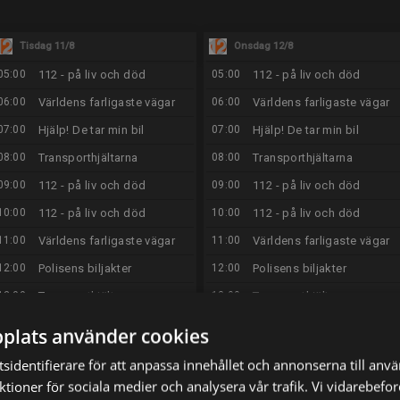
Tisdag 11/8
Onsdag 12/8
05:00
112 - på liv och död
05:00
112 - på liv och död
06:00
Världens farligaste vägar
06:00
Världens farligaste vägar
07:00
Hjälp! De tar min bil
07:00
Hjälp! De tar min bil
08:00
Transporthjältarna
08:00
Transporthjältarna
09:00
112 - på liv och död
09:00
112 - på liv och död
10:00
112 - på liv och död
10:00
112 - på liv och död
11:00
Världens farligaste vägar
11:00
Världens farligaste vägar
12:00
Polisens biljakter
12:00
Polisens biljakter
13:00
Transporthjältarna
13:00
Transporthjältarna
14:00
Hjälp! De tar min bil
14:00
Hjälp! De tar min bil
plats använder cookies
15:00
The Rookie
15:00
The Rookie
sidentifierare för att anpassa innehållet och annonserna till anv
16:00
The Rookie
16:00
The Rookie
nktioner för sociala medier och analysera vår trafik. Vi vidarebef