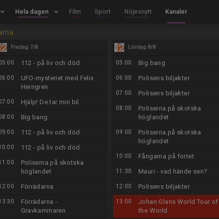
board_arrow_down
Hela dagen
keyboard_arrow_down
Film
Sport
Nöjesnytt
Kanaler
arna
Fredag 7/8
Lördag 8/8
05:00
112 - på liv och död
05:00
Big bang
06:00
UFO-mysteriet med Felix
06:00
Polisens biljakter
Herngren
07:00
Polisens biljakter
07:00
Hjälp! De tar min bil
08:00
Poliserna på skotska
08:00
Big bang
höglandet
09:00
112 - på liv och död
09:00
Poliserna på skotska
höglandet
10:00
112 - på liv och död
10:00
Fångarna på fortet
11:00
Poliserna på skotska
höglandet
11:30
Mauri - vad hände sen?
12:00
Förrädarna
12:00
Polisens biljakter
13:30
Förrädarna -
13:00
Johan Glans World Tour of
Gravkammaren
the World