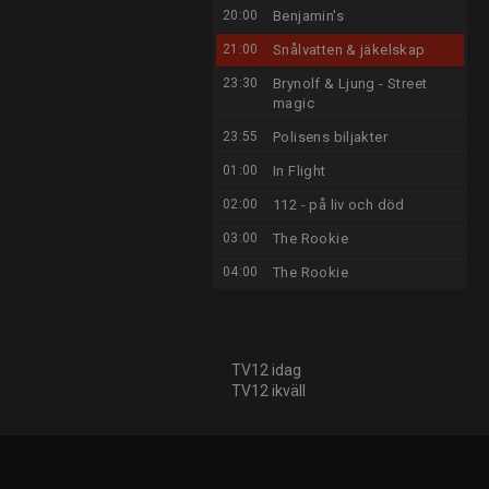
20:00
Benjamin's
21:00
Snålvatten & jäkelskap
23:30
Brynolf & Ljung - Street
magic
23:55
Polisens biljakter
01:00
In Flight
02:00
112 - på liv och död
03:00
The Rookie
04:00
The Rookie
TV12 idag
TV12 ikväll