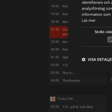
identifierare och
18:00
Polisens biljakter
analysföretag so
information som d
19:00
Polisens biljakter
Läs mer
20:00
Mördare inför rätta
21:00
Crocodile Dundee - En
Strikt nö
storviltjägare i New York
23:05
Norrlandspolisen
00:05
Polisens biljakter
01:05
Hjälp! De tar min bil
VISA DETALJ
02:05
112 - på liv och död
03:05
The Rookie
04:05
The Rookie
Fredag 14/8
05:00
112 - på liv och död