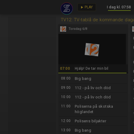
I dag kl. 07:58
key
play_arrow
PLAY
TV12: TV-tablå de kommande dag
Torsdag 6/8
07:00
Hjälp! De tar min bil
08:00
Big bang
09:00
112 - på liv och död
10:00
112 - på liv och död
11:00
Poliserna på skotska
höglandet
12:00
Polisens biljakter
13:00
Big bang