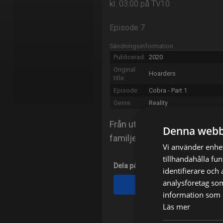
kl. 03:00 på TV10
Episode 7
Sändningsinformation
Publicerad:
2020
Original
Hoarders
title:
Episode:
Cobra - Part 1
Genre:
Reality
Från utsidan ser deras hem u
Denna webb
familjer med att överleva bla
Vi använder enhet
tillhandahålla fu
Dela på
identifierare och
analysföretag so
Facebook
information som d
Läs mer