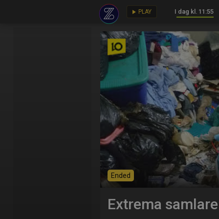
I dag kl. 11:55
key
play_arrow
PLAY
Ended
Extrema samlare