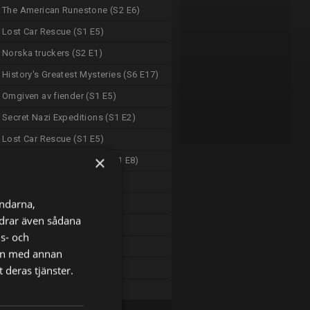
The American Runestone (S2 E6)
Lost Car Rescue (S1 E5)
Norska truckers (S2 E1)
History's Greatest Mysteries (S6 E17)
Omgiven av fiender (S1 E5)
Secret Nazi Expeditions (S1 E2)
Lost Car Rescue (S1 E5)
×
Damian Lewis: Spy Wars (S1 E8)
Omgiven av fiender (S1 E5)
ändarna,
Police 24/7 (S2 E20)
ordrar även sådana
Police 24/7 (S2 E21)
ns- och
OSL 24-7 (S2 E21)
nen med annan
OSL 24-7 (S2 E22)
 deras tjänster.
OSL 24-7 (S2 E23)