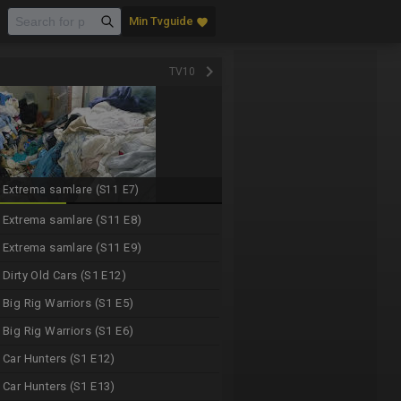
Min Tvguide
favorite
keyboard_arrow_right
TV10
Extrema samlare (S11 E7)
Extrema samlare (S11 E8)
Extrema samlare (S11 E9)
Dirty Old Cars (S1 E12)
Big Rig Warriors (S1 E5)
Big Rig Warriors (S1 E6)
Car Hunters (S1 E12)
Car Hunters (S1 E13)