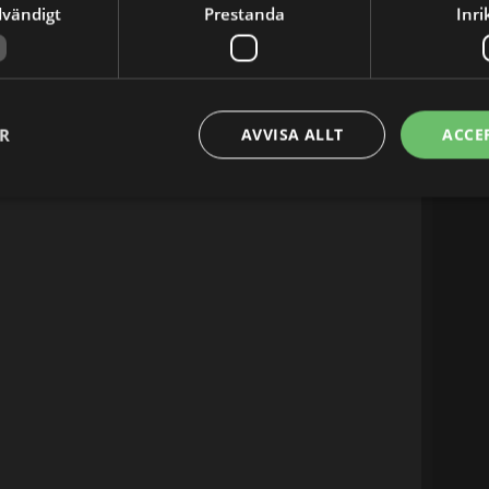
dvändigt
Prestanda
Inri
ER
AVVISA ALLT
ACCE