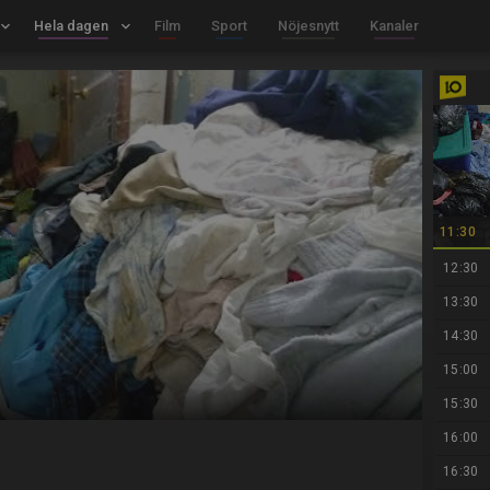
board_arrow_down
Hela dagen
keyboard_arrow_down
Film
Sport
Nöjesnytt
Kanaler
11:30
12:30
13:30
14:30
15:00
15:30
16:00
16:30