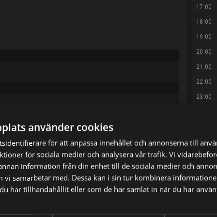
17:00
18:00
19:00
20:00
21:00
22:00
23:00
23:55
t precis som alla andra. Men på insidan kämpar
plats använder cookies
01:00
nd skräpet som tagit över deras liv.
sidentifierare för att anpassa innehållet och annonserna till anv
02:00
nktioner för sociala medier och analysera vår trafik. Vi vidarebef
03:00
 annan information från din enhet till de sociala medier och anno
04:00
m vi samarbetar med. Dessa kan i sin tur kombinera informatio
X
E-postadress
04:30
u har tillhandahållit eller som de har samlat in när du har använt
05:00