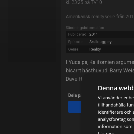
kl. 23:25 på TV10
Amerikansk realityserie från 20
Sändningsinformation
Publicerad:
2011
Episode:
Skullduggery
Genre:
Reality
I Yucaipa, Kalifornien argum
bisarrt hästhuvud. Barry Wei
Dave Hester gör det konstiga
Denna webb
Dela på
Vi använder enhet
tillhandahålla fu
Facebook
identifierare och
analysföretag so
information som d
Läs mer