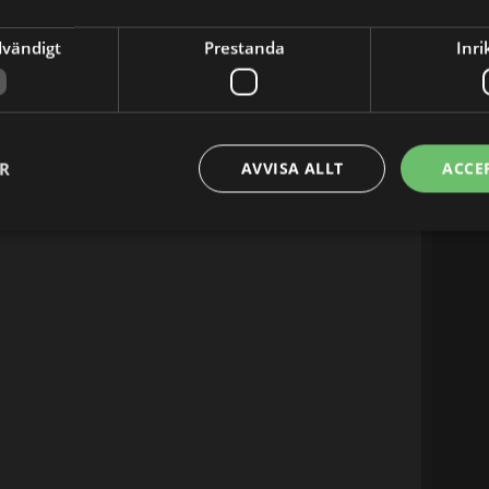
04:30
05:00
dvändigt
Prestanda
Inri
ER
AVVISA ALLT
ACCE