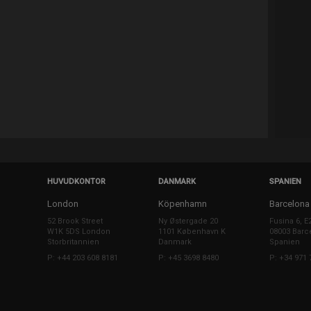
HUVUDKONTOR
DANMARK
SPANIEN
London
Köpenhamn
Barcelona
52 Brook Street
Ny Østergade 20
Fusina 6, E
W1K 5DS London
1101 København K
08003 Barc
Storbritannien
Danmark
Spanien
P: +44 203 608 8181
P: +45 3698 8480
P: +34 971 