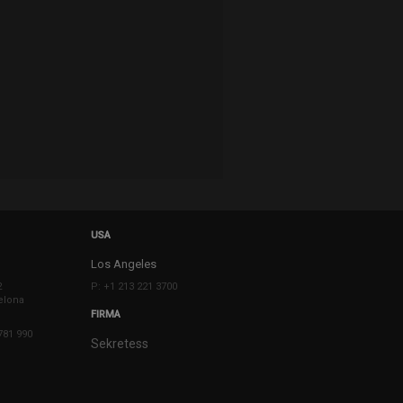
USA
Los Angeles
2
P: +1 213 221 3700
elona
FIRMA
781 990
Sekretess