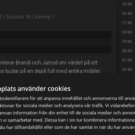
16:00
16:30
10 | Episode 18 | Säsong 1
17:00
18:00
19:00
20:00
21:00
enterar Brandi och Jarrod om värdet på ett
22:00
ss budar på en depå full med antika möbler.
ste... någonsin.
23:00
plats använder cookies
23:55
sidentifierare för att anpassa innehållet och annonserna till anv
01:00
nktioner för sociala medier och analysera vår trafik. Vi vidarebef
02:00
X
E-postadress
 annan information från din enhet till de sociala medier och anno
03:00
m vi samarbetar med. Dessa kan i sin tur kombinera informatio
04:00
u har tillhandahållit eller som de har samlat in när du har använt