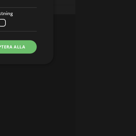
OSL 24-7 (S2 E22)
OSL 24-7 (S2 E23)
ktning
PTERA ALLA