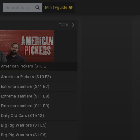
Min Tvguide
favorite
keyboard_arrow_right
TV10
American Pickers (S10 E1 ...
American Pickers (S10 E2)
Extrema samlare (S11 E7)
Extrema samlare (S11 E8)
Extrema samlare (S11 E9)
Dirty Old Cars (S1 E12)
Big Rig Warriors (S1 E5)
Big Rig Warriors (S1 E6)