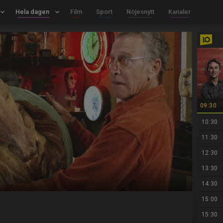
board_arrow_down
Hela dagen
keyboard_arrow_down
Film
Sport
Nöjesnytt
Kanaler
09:30
10:30
11:30
12:30
13:30
14:30
15:00
15:30