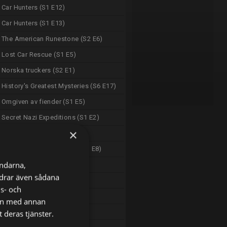
Car Hunters (S1 E12)
Car Hunters (S1 E13)
The American Runestone (S2 E6)
Lost Car Rescue (S1 E5)
Norska truckers (S2 E1)
History's Greatest Mysteries (S6 E17)
Omgiven av fiender (S1 E5)
Secret Nazi Expeditions (S1 E2)
×
Lost Car Rescue (S1 E5)
Damian Lewis: Spy Wars (S1 E8)
ändarna,
Omgiven av fiender (S1 E5)
ordrar även sådana
Police 24/7 (S2 E20)
ns- och
Police 24/7 (S2 E21)
nen med annan
OSL 24-7 (S2 E21)
 deras tjänster.