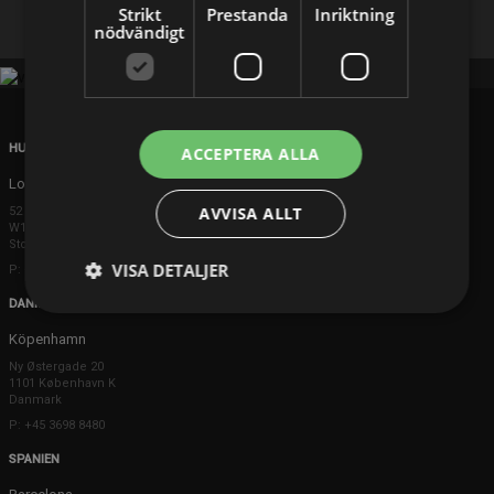
Strikt
Prestanda
Inriktning
nödvändigt
HUVUDKONTOR
ACCEPTERA ALLA
London
AVVISA ALLT
52 Brook Street
W1K 5DS London
Storbritannien
VISA DETALJER
P: +44 203 608 8181
DANMARK
Köpenhamn
Ny Østergade 20
1101 København K
Danmark
P: +45 3698 8480
SPANIEN