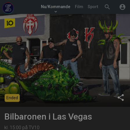
search
account_circle
Nu/Kommande
Film
Sport
keyboard_arrow_down
share
Ended
Bilbaronen i Las Vegas
kl. 15:00 på TV10