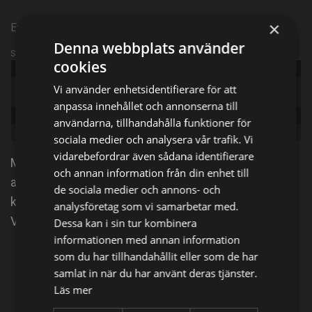
×
Episode 1
Denna webbplats använder
Sändningsinformation
cookies
Publicerad:
2018
Original
Vi använder enhetsidentifierare för att
Counting Cars
title:
anpassa innehållet och annonserna till
Episode:
Count Down to SEMA
användarna, tillhandahålla funktioner för
Genre:
Reality
sociala medier och analysera vår trafik. Vi
vidarebefordrar även sådana identifierare
Möt Danny "Greven" Koker, den excentriske ägaren
och annan information från din enhet till
av en firma som köper, renoverar och transformerar
de sociala medier och annons- och
klassiska bilar och motorcyklar. Följ med till Las
analysföretag som vi samarbetar med.
Vegas i den här högoktaniga realityserien.
Dessa kan i sin tur kombinera
informationen med annan information
som du har tillhandahållit eller som de har
Dela på
samlat in när du har använt deras tjänster.
Läs mer
Facebook
X
E-postadress