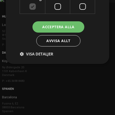
HUVUDKONTOR
London
ACCEPTERA ALLA
52 Brook Street
W1K 5DS London
Storbritannien
AVVISA ALLT
P: +44 203 608 8181
DANMARK
VISA DETALJER
Köpenhamn
Ny Østergade 20
1101 København K
Danmark
P: +45 3698 8480
SPANIEN
Barcelona
Fusina 6, E2
08003 Barcelona
Spanien