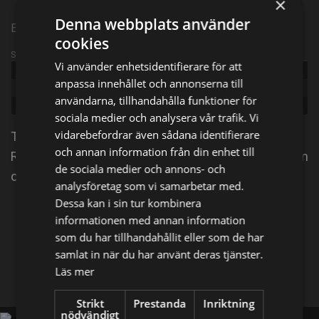
×
Denna webbplats använder
Episode 1
cookies
Sändningsinformation
Vi använder enhetsidentifierare för att
Publicerad:
2022
anpassa innehållet och annonserna till
Episode:
On Their Marks Part 1
användarna, tillhandahålla funktioner för
Genre:
Reality
sociala medier och analysera vår trafik. Vi
vidarebefordrar även sådana identifierare
The Curse of Oak Island dokumenterar bröderna
och annan information från din enhet till
Rick och Marty Lagina när de följer sin livslånga dröm
de sociala medier och annons- och
om att lösa det 223-åriga Oak Island-mysteriet.
analysföretag som vi samarbetar med.
Dessa kan i sin tur kombinera
Dela på
informationen med annan information
som du har tillhandahållit eller som de har
samlat in när du har använt deras tjänster.
Facebook
X
E-postadress
Läs mer
Strikt
Prestanda
Inriktning
nödvändigt